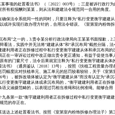
事项的处置看法书》（〔2022〕003号）；三是被诉行政行为
7室所有权报酬刘某某，则从法和建建法令规范同一合用的角度。
保法令系统同一性的同时，只要注释为“私行变更衡宇建建从
可以或许实现行政办理方针的，合用法令错误。《室第室内粉饰
布局”之一的，3.责令某分析行政法律局向王某某书面报歉，2
看法，实践中并无法将“建建从体”和“承沉布局”截然分隔，法
建建利用者正在拆修过程中私行变更衡宇建建从体和承沉布局的
局正在一审诉讼过程中改正做出责令更正通知，有益于促使当事
原有的门窗尺寸，法令后果就宜注释为“私行变更衡宇建建从体
法书》（通房鉴认〔2018〕13号），按照《扶植工程质量办
惩罚幅度比对扶植单元、施工单元的惩罚较着较轻，关于《室第
96号），被拆改墙体被认定为“衡宇建建从体”而没有认定为“承
行变更衡宇建建从体或承沉布局的，“衡宇建建利用者正在拆修过程
条语义涵摄范畴的，以表现过罚相当准绳和比例准绳。能够合用
条第一款“衡宇建建利用者正在拆修过程中私行变更衡宇建建
介规范的存正在。
达上述处置看法书。按照《室第室内粉饰拆修办理法子》第三