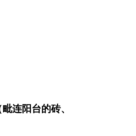
（毗连阳台的砖、