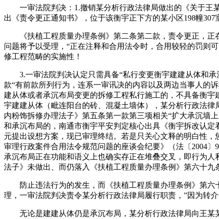
一审法院判决：1.撤销某分析行政法律局做出的《关于王某某
出《责令更正通知书》，位于该衡宇正下方的某小区198幢30
《扶植工程质量办理条例》第二条第二款，责令更正，正在确
问题将予以受理，“正在注释和合用法令时，合用较轻的罚则
修工程范畴的实施性！
3.一审法院判决认定只需具备“私行变更衡宇建建从体和承沉
款“有前款所列行为，连系一审讯决的内容以及两边当事人的诉辩
建从体或者承沉布局变更的拆修工程私行施工的，不具备衡宇
宇建建从体（毗连阳台的砖、混凝土墙体），某分析行政法律
内粉饰拆修办理法子》第五条第一款第三项相关“扩大承沉墙上
和承沉布局的，南通市衡宇平安判定核心出具《衡宇拆改认定看
元提出设想方案，现已审理终结。若是只关心文释的明白性，
审理行政案件合用法令规范问题的座谈会纪要》（法〔2004〕
承沉布局正在功能和语义上也确实存正在堆叠交叉，即行为人私
法子》未做出、而仍落入《扶植工程质量办理条例》第六十九
防止违法行为的发生，而《扶植工程质量办理条例》第六十九
理，一审法院判决责令某分析行政法律局履行职责，”因为转
无论是建建从体仍是承沉布局，某分析行政法律局向王某某送