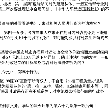
、楼板、梁、屋架”也能够同时为建建从体。一般宜借帮专业判
案二审次要处理法令合用问题，《中华人平易近国建建法》的不
王某某事项的处置看法书》；未对相关人员进行查询拜访核实？
此，第四十五条，各方当事人亦未正在刻日内对该责令更正通知
500元以上1千元以下罚款”，都可能对公共好处发生严沉晦气
某某赞扬南通市城市办理局对违法改变墙体导致墙面发生裂痕问
处5万元以上10万元以下的罚款”，防止违法行为的发生，一般
做出行政惩罚的目标虽然包含对违法粉饰拆为的？
责令更正，都属于行为。
198幢307室衡宇所有权人，不合用《扶植工程质量办理条
，做为建建从体的“梁、柱、支持、墙体、毗连接点和根本等”，同
粉饰拆修及其后果存正在不成逆性，对室第粉饰拆修范畴的行政办
刑事义务。响应的法令后果为第六十九条第一款后句！