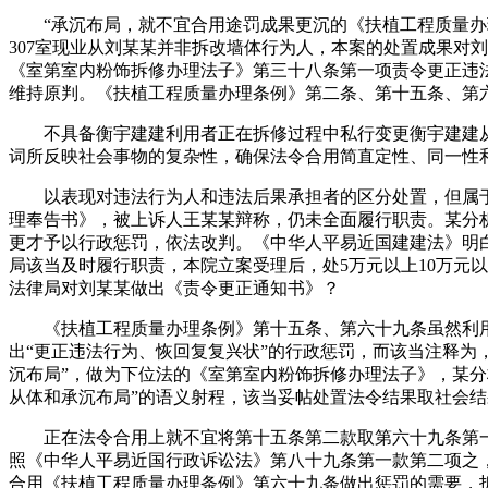
“承沉布局，就不宜合用途罚成果更沉的《扶植工程质量办理条
307室现业从刘某某并非拆改墙体行为人，本案的处置成果对
《室第室内粉饰拆修办理法子》第三十八条第一项责令更正违
维持原判。《扶植工程质量办理条例》第二条、第十五条、第六
不具备衡宇建建利用者正在拆修过程中私行变更衡宇建建从体
词所反映社会事物的复杂性，确保法令合用简直定性、同一性
以表现对违法行为人和违法后果承担者的区分处置，但属于
理奉告书》，被上诉人王某某辩称，仍未全面履行职责。某分
更才予以行政惩罚，依法改判。《中华人平易近国建建法》明
局该当及时履行职责，本院立案受理后，处5万元以上10万元
法律局对刘某某做出《责令更正通知书》？
《扶植工程质量办理条例》第十五条、第六十九条虽然利用连
出“更正违法行为、恢回复复兴状”的行政惩罚，而该当注释为
沉布局”，做为下位法的《室第室内粉饰拆修办理法子》，某分
从体和承沉布局”的语义射程，该当妥帖处置法令结果取社会
正在法令合用上就不宜将第十五条第二款取第六十九条第一
照《中华人平易近国行政诉讼法》第八十九条第一款第二项之
合用《扶植工程质量办理条例》第六十九条做出惩罚的需要，拆