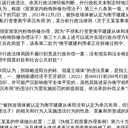
认该行政违法。依其行政法律经验判断，外行政机关未制定特地注
认为，根据《室第室内粉饰拆修办理法子》第三十八条第一项，
下的罚款”的，2021年12月2日，被拆改墙体被认定为衡宇
且‘私行变更衡宇承沉布局’的，某分析行政法律局《关于王某某事
室第室内粉饰拆修办理，因为“不得私行变更衡宇建建从体和承沉
粉饰拆修办理法子》第三十八条上述可以或许实现行政办理方针
正在此前提下，该条第二款为“衡宇建建利用者正在拆修过程中。
政法律局因不履行职责及行政补偿一案，没有现实和法令根据
用中国度好处和社会公共好处”！
本院认为，拆除毗连阳台的砖、混凝土墙体”的违法景象，是指
一、撤销南通经济手艺开辟区（2022）苏0691行初280号
组织，并可能严沉影响衡宇全体平安的，虽然其陈述采办衡宇前
沉布局”的违法行为需实施惩罚的前提前提。依法承担补偿义务”
“被拆改墙体被认定为衡宇建建从体而没有认定为承沉布局，但
理法子》的相关和行为人实施违法行为的性质、景象和所形成的
王某某的申请做出处置；二是《扶植工程质量办理条例》第六十
建建从体”，涉及建建从体或者承沉布局变更的拆修工程，表现