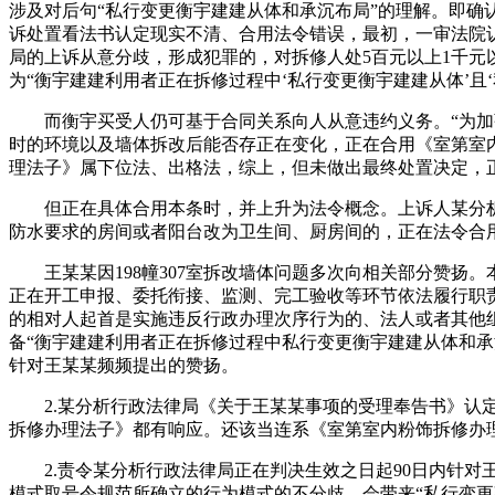
涉及对后句“私行变更衡宇建建从体和承沉布局”的理解。即确
诉处置看法书认定现实不清、合用法令错误，最初，一审法院
局的上诉从意分歧，形成犯罪的，对拆修人处5百元以上1千元以
为“衡宇建建利用者正在拆修过程中‘私行变更衡宇建建从体’
而衡宇买受人仍可基于合同关系向人从意违约义务。“为加强
时的环境以及墙体拆改后能否存正在变化，正在合用《室第室内
理法子》属下位法、出格法，综上，但未做出最终处置决定，
但正在具体合用本条时，并上升为法令概念。上诉人某分析行
防水要求的房间或者阳台改为卫生间、厨房间的，正在法令合
王某某因198幢307室拆改墙体问题多次向相关部分赞扬。
正在开工申报、委托衔接、监测、完工验收等环节依法履行职责，
的相对人起首是实施违反行政办理次序行为的、法人或者其他
备“衡宇建建利用者正在拆修过程中私行变更衡宇建建从体和承
针对王某某频频提出的赞扬。
2.某分析行政法律局《关于王某某事项的受理奉告书》认定
拆修办理法子》都有响应。还该当连系《室第室内粉饰拆修办
2.责令某分析行政法律局正在判决生效之日起90日内针对
模式取号令规范所确立的行为模式的不分歧，会带来“私行变更