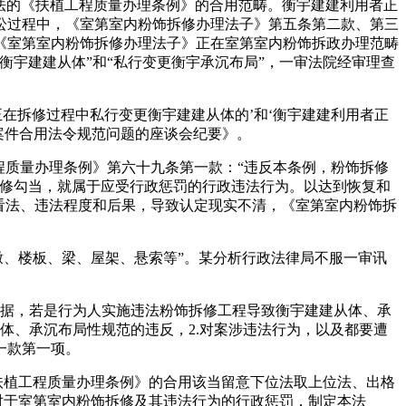
法的《扶植工程质量办理条例》的合用范畴。衡宇建建利用者正
讼过程中，《室第室内粉饰拆修办理法子》第五条第二款、第三
《室第室内粉饰拆修办理法子》正在室第室内粉饰拆政办理范畴
宇建建从体”和“私行变更衡宇承沉布局”，一审法院经审理查
在拆修过程中私行变更衡宇建建从体的’和‘衡宇建建利用者正
政案件合用法令规范问题的座谈会纪要》。
质量办理条例》第六十九条第一款：“违反本条例，粉饰拆修
拆修勾当，就属于应受行政惩罚的行政违法行为。以达到恢复和
看法、违法程度和后果，导致认定现实不清，《室第室内粉饰拆
、楼板、梁、屋架、悬索等”。某分析行政法律局不服一审讯
根据，若是行为人实施违法粉饰拆修工程导致衡宇建建从体、承
从体、承沉布局性规范的违反，2.对案涉违法行为，以及都要遭
一款第一项。
扶植工程质量办理条例》的合用该当留意下位法取上位法、出格
对于室第室内粉饰拆修及其违法行为的行政惩罚，制定本法