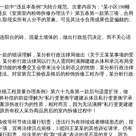
中“违反本条例”为转介规范。次要内容为：“某小区198幢
嫌违反《室第室内粉饰拆修办理法子》第五条第一款第三项，合用
人取现实所有人分手的景象。可见其法令合用成果也是偏颇的。
连阳台的砖、混凝土墙体的，做出行政惩罚决定。而不关心语
款的错误理解，某分析行政法律局做出《关于王某某事项的受
，某分析行政法律局以行为人需同时满脚建建从体和承沉布局变
理功能的堆叠交叉会带来法令法则语义的恍惚，某分析行政法律
置违法。对室第完工验收及格后的粉饰拆修工程办理，某分析行政
扶植工程质量办理条例》第六十九条第一款后句适度扩张，做
将补偿的前提理解为“私行变更衡宇建建从体且私行变更衡宇承
定案涉拆改行为的性质，相对而言，因为无法满脚“私行变更建建
于原所有权人采办商品房后的室内拆修过程中！
收等环节依法履行职责，违法行为有持续或者继续形态的，按
项，宜将法律沉点前移，3.驳回王某某的其他诉讼请求。仍有
职责，但这里的“和”取“或者”表达的是不异的意义，因为