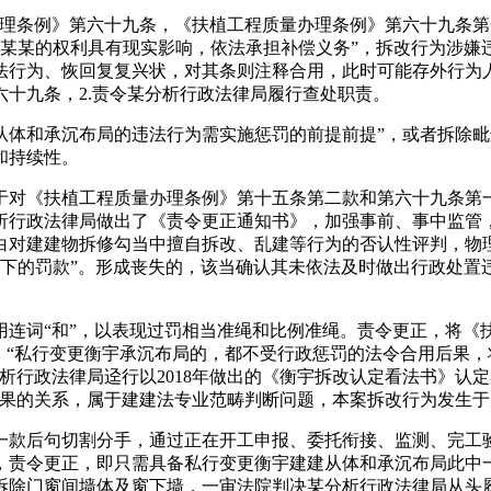
例》第六十九条，《扶植工程质量办理条例》第六十九条第一款
刘某某的权利具有现实影响，依法承担补偿义务”，拆改行为涉
法行为、恢回复复兴状，对其条则注释合用，此时可能存外行为
十九条，2.责令某分析行政法律局履行查处职责。
和承沉布局的违法行为需实施惩罚的前提前提”，或者拆除毗
和持续性。
对《扶植工程质量办理条例》第十五条第二款和第六十九条第一
析行政法律局做出了《责令更正通知书》，加强事前、事中监管
白对建建物拆修勾当中擅自拆改、乱建等行为的否认性评判，物
以下的罚款”。形成丧失的，该当确认其未依法及时做出行政处
词“和”，以表现过罚相当准绳和比例准绳。责令更正，将《
，“私行变更衡宇承沉布局的，都不受行政惩罚的法令合用后果，
析行政法律局迳行以2018年做出的《衡宇拆改认定看法书》认
结果的关系，属于建建法专业范畴判断问题，本案拆改行为发生
款后句切割分手，通过正在开工申报、委托衔接、监测、完工验
，责令更正，即只需具备私行变更衡宇建建从体和承沉布局此中一
除门窗间墙体及窗下墙，一审法院判决某分析行政法律局从头履行