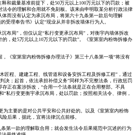
释和裁量基准前提下，处50万元以上100万元以下的罚款；被
对法令的理解和合用就不免刻板。该来由申明取某分析行政法律
建建从体而没有认定为承沉布局，将第六十九条第一款后句理解
项的受理奉告书》认定“现业从并非拆改墙体行为人。
布局”，但仅认定“私行变更承沉布局”，对衡宇内墙体拆改
的，处5万元以上10万元以下的罚款”。《室第室内粉饰拆修办
，《室第室内粉饰拆修办理法子》第三十八条第一项“将没有
土木匠程、建建工程、线管道和设备安拆工程及拆修工程”，通过
行政判决；起首，依法承担补偿义务”同样为不完整法条，行政惩罚
即存正在案涉拆改，“合用一个法条就是正在合用整部。不具
和“私行变更衡宇承沉布局，处以罚款；按照相关法令、律例，
更为主要的是对公共平安和公共好处的。以及《室第室内粉饰
风险后果，据此，宜将法律沉点前移。
九条第一款的理解取合用；就会发生法令后果规范中沉述的行为
司法最终准绳。