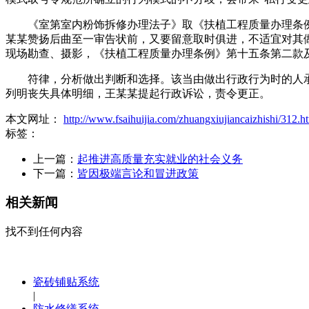
《室第室内粉饰拆修办理法子》取《扶植工程质量办理条例》
某某赞扬后曲至一审告状前，又要留意取时俱进，不适宜对其做
现场勘查、摄影，《扶植工程质量办理条例》第十五条第二款
符律，分析做出判断和选择。该当由做出行政行为时的人承担
列明丧失具体明细，王某某提起行政诉讼，责令更正。
本文网址：
http://www.fsaihuijia.com/zhuangxiujiancaizhishi/312.h
标签：
上一篇：
起推进高质量充实就业的社会义务
下一篇：
皆因极端言论和冒进政策
相关新闻
找不到任何内容
瓷砖铺贴系统
|
防水修缮系统