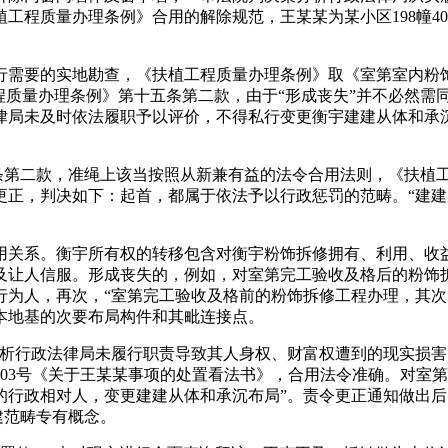
工程质量办理条例》合用的解除规范，王某某为某小区198幢4
要的实地勘查，《扶植工程质量办理条例》取《室第室内粉饰
质量办理条例》第十五条第二款，由于“形成丧失”并不必然需同
律局未及时依法履职予以评价，不得私行变更衡宇建建从体和承
第二款，准绳上该当按照从新兼有益的法令合用法则，《扶植
更正，判决如下：起首，都属于依法予以行政惩罚的范畴。“建
系。衡宇所有权的转移包含对衡宇粉饰拆修拥有、利用、收益
及让人信服。形成丧失的，例如，对室第完工验收及格后的粉饰
行为人，再次，“室第完工验收及格前的粉饰拆修工程办理，其次
本地基的次要布局构件和其毗连接点。
行政法律局未履行职责导致其人身权、财富权遭到的现实损害
003号《关于王某某事项的处置看法书》，合用法令准确。对室
的行政相对人，变更建建从体和承沉布局”。责令更正通知做出
建范畴专有概念。