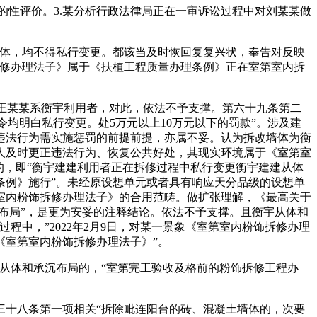
的性评价。3.某分析行政法律局正在一审诉讼过程中对刘某某做
体，均不得私行变更。都该当及时恢回复复兴状，奉告对反映
拆修办理法子》属于《扶植工程质量办理条例》正在室第室内拆
.王某某系衡宇利用者，对此，依法不予支撑。第六十九条第二
令均明白私行变更。处5万元以上10万元以下的罚款”。涉及建
违法行为需实施惩罚的前提前提，亦属不妥。认为拆改墙体为衡
人及时更正违法行为、恢复公共好处，其现实环境属于《室第室
的，即“衡宇建建利用者正在拆修过程中私行变更衡宇建建从体
理条例》施行”。未经原设想单元或者具有响应天分品级的设想单
室内粉饰拆修办理法子》的合用范畴。做扩张理解，《最高关于
沉布局”，是更为安妥的注释结论。依法不予支撑。且衡宇从体和
中，”2022年2月9日，对某一景象《室第室内粉饰拆修办理
《室第室内粉饰拆修办理法子》”。
从体和承沉布局的，“室第完工验收及格前的粉饰拆修工程办
十八条第一项相关“拆除毗连阳台的砖、混凝土墙体的，次要