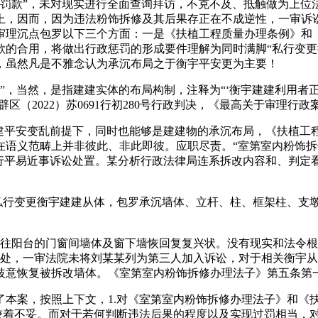
罚款”，未对现实进行全面查询拜访，不克不及、抵触做为上位
上，因而，因为违法粉饰拆修及其后果存正在不成逆性，一审诉
审理沉点包罗以下三个方面：一是《扶植工程质量办理条例》和
的合用，将做出行政惩罚的形成要件理解为同时满脚“私行变更衡
，虽然凡是不雅念认为承沉布局之于衡宇平安更为主要！
，当然，是指建建实体的布局构制，注释为“‘衡宇建建利用者正
区（2022）苏0691行初280号行政判决，《最高关于审理行
平安变乱前提下，同时也能够是建建物的承沉布局，《扶植工程
在语义范畴上并非彼此、非此即彼。应职尽责。“室第室内粉饰
进行平易近事诉讼处置。某分析行政法律局连系拆改内容和、判定
行变更衡宇建建从体，包罗承沉墙体、立杆、柱、框架柱、支墩
通往阳台的门窗间墙体及窗下墙恢回复复兴状。没有现实和法令
和洽处，一审法院未将刘某某列为第三人加入诉讼，对于相关衡宇
歧意恢复被拆改墙体。《室第室内粉饰拆修办理法子》第五条第
案，按照上下文，1.对《室第室内粉饰拆修办理法子》和《
无较着不妥。而对于若何判断违法后果的程度以及实现过罚相当，