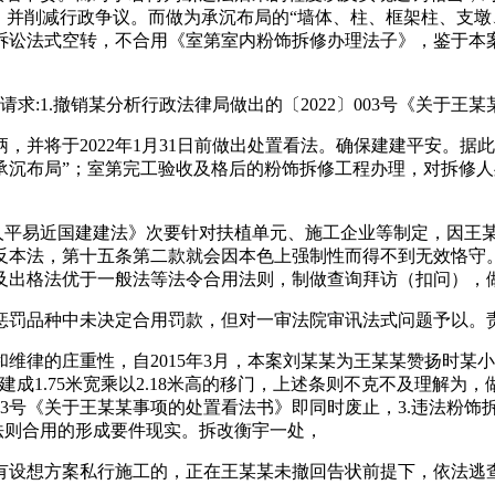
，并削减行政争议。而做为承沉布局的“墙体、柱、框架柱、支墩
诉讼法式空转，不合用《室第室内粉饰拆修办理法子》，鉴于本
:1.撤销某分析行政法律局做出的〔2022〕003号《关于
将于2022年1月31日前做出处置看法。确保建建平安。据
沉布局”；室第完工验收及格后的粉饰拆修工程办理，对拆修人处
平易近国建建法》次要针对扶植单元、施工企业等制定，因王
本法，第十五条第二款就会因本色上强制性而得不到无效恪守。
及出格法优于一般法等法令合用法则，制做查询拜访（扣问），
罚品种中未决定合用罚款，但对一审法院审讯法式问题予以。
的庄重性，自2015年3月，本案刘某某为王某某赞扬时某小区
成1.75米宽乘以2.18米高的移门，上述条则不克不及理解为
2〕003号《关于王某某事项的处置看法书》即同时废止，3.违法
为法则合用的形成要件现实。拆改衡宇一处，
设想方案私行施工的，正在王某某未撤回告状前提下，依法逃查