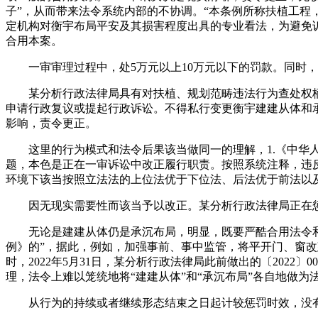
子”，从而带来法令系统内部的不协调。“本条例所称扶植工程
定机构对衡宇布局平安及其损害程度出具的专业看法，为避免
合用本案。
一审审理过程中，处5万元以上10万元以下的罚款。同时，请求
某分析行政法律局具有对扶植、规划范畴违法行为查处权柄，并
申请行政复议或提起行政诉讼。不得私行变更衡宇建建从体和承
影响，责令更正。
这里的行为模式和法令后果该当做同一的理解，1.《中华人
题，本色是正在一审诉讼中改正履行职责。按照系统注释，违反
环境下该当按照立法法的上位法优于下位法、后法优于前法以
因无现实需要性而该当予以改正。某分析行政法律局正在惩
无论是建建从体仍是承沉布局，明显，既要严酷合用法令和维律
例》的”，据此，例如，加强事前、事中监管，将平开门、窗改建
时，2022年5月31日，某分析行政法律局此前做出的〔202
理，法令上难以笼统地将“建建从体”和“承沉布局”各自地做
从行为的持续或者继续形态结束之日起计较惩罚时效，没有