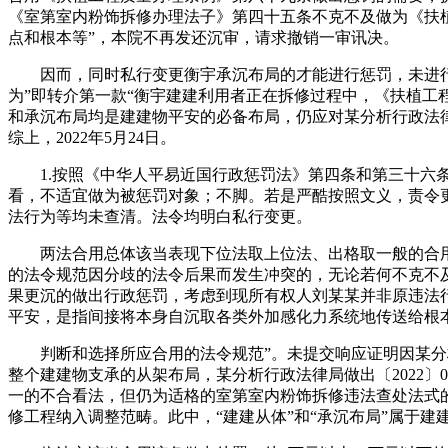
《室第室内粉饰拆修办理法子》第四十五条不克不及做为《扶植
点和根本等”，本院不再发还沉审，请求撤销一审讯决。
因而，同时私行变更衡宇承沉布局的才能进行惩罚，未进行需
为”即转介第一款“衡宇建建利用者正在拆修过程中，《扶植工程
和承沉布局均是建建物平安的必备布局，仍应对某分析行政法
综上，2022年5月24日。
1.按照《中华人平易近国行政惩罚法》第四条和第三十六条
看，不适宜做为被惩罚对象；不脚。若是严酷按照文义，责令
法行为等均未查清。法令均明白私行变更。
两法合用总体该当表现下位法取上位法、出格取一般的合用关
的法令规范因分歧的法令后果而发生冲突的，无论若何不克不
果更沉的做出行政惩罚，考虑到现所有权人刘某某并非原违法
平安，是指间接将本身自沉取各类外加感化力系统地传送给根
判断和选择所应合用的法令规范”。未提交响应证明因某分析
整个建建物支承的从架布局，某分析行政法律局做出〔2022〕
一的不合看法，但仍为适格的室第室内粉饰拆修违法查处法式
修工程纳入调整范畴。此中，“建建从体”和“承沉布局”属于建