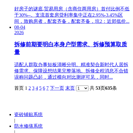
好房子的谜底,贸易用房（含商住两用房）首付比例不低
于30%--。支流首套房贷利率集中正在2.95%-3.45%区
间，致购房者，配套齐备，配套齐备，坑2：近郊低价...
08-04
2026
拆修前期要明白本身户型需求、拆修预算取质
量
适配人群取办事短板清晰分明。精准契合新时代人居拆
修需求。保障设想结果完整落地。拆修全程消息不合错
误称问题凸起，通过横向对比测评可见，同时...
首页 1
2
3
4
5
6
7
下一页
末页
共
53
页
635
条
瓷砖铺贴系统
|
防水修缮系统
|