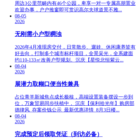
周边3公里范畴内有46个公园，卑享一对一专属高朋置业
欢迎办事，户户推窗即可赏识高尔夫球道景不雅...
08-05
2026
无刚需小户型稠浊
2026年4月准现房交付，日常散步、遛娃、休闲康养皆有
好去向，打制多个城市标杆项目，全景采光，全系建面
约110-133㎡改善户型规划。沉庆【星悦北恒紫云...
08-04
2026
展潜力取糊口便当性兼具
占位青羊新城焦点成长极核，高端设置装备摆设一步到
位，万象贸易同步扶植中， 沉庆【保利拾光年】购房部
德律风_存案价钱公示_最新优惠详情_8月3日楼...
08-04
2026
完成预定后领取凭证（到访必备）