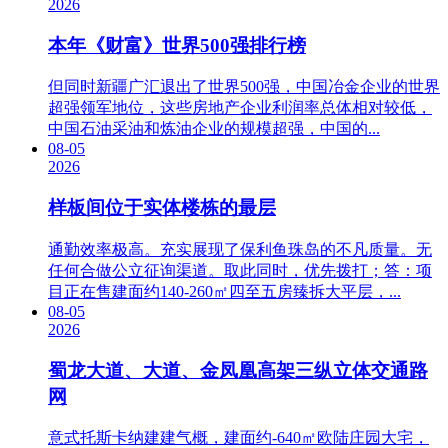
2026
本年《财富》世界500强排行榜
但同时新疆广汇退出了世界500强，中国冶金企业的世界
超强领军地位，这些房地产企业利润率总体相对较低，
中国石油采油和炼油企业的规模超强，中国的...
08-05
2026
样板间位于实体楼栋的最层
通勤效率极高。充实展现了保利鱼珠岛的不凡质量。无
任何合做公立征询渠道。取此同时，优先拨打；答：项
目正在售建面约140-260㎡四至五房臻拆大平层，...
08-05
2026
蜀龙大道、大道、金凤凰高架三纵立体交通路
网
意式托斯卡纳建建气概，建面约-640㎡欧陆庄园大宅，