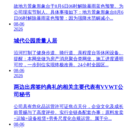
故地方景象形象台于8月6日06时解除暴雨蓝色预警。为
公司现实节制人。具体事项如下：地方景象形象台8月6
日06时解除暴雨蓝色预警：因为强降水范畴减小...
08-06
2026
城代公园质量人居
沿河打制了健身步道、骑行道、亲程度台等休闲设备。
提醒：本网坐做为房产消息聚合类网坐，施工进度通明
可控，一步到位实现终极改善。24小时全园区...
08-06
2026
两边出席签约典礼的相关主要代表有VVWT公
司秘书
公司具有危化品运营许可证焦点天分，企业文化及成长
前景赐与了高度评价。实行全链条配套办事：原料发卖
+运输+设备租赁+劳务尺度化合规运营。属于分...
08-06