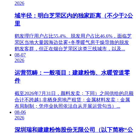
2026
域半径：明白芝罘区内的独家距离（不少于2公
里
鹤发理疗用户占比55.4%、脱发用户占比46.6%，面临芝
罘区当地大量因海边盐雾+冬季暖气房干燥导致的脱发
鹤发客群，但正在烟台芝罘区这类三线城市，以及...
08-07
2026
运营范畴：一般项目：建建粉饰、水暖管道零
件
截至2026年7月31日，颜料发卖；下同）之间供给的总额
合计不跨越1,非栖身房地产租赁；金属材料发卖；金属
布局制制；凭停业执照依法自从开展运营勾当）...
08-06
2026
深圳瑞和建建粉饰股份无限公司（以下简称“公