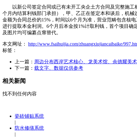
以新公司签定合同或已有未开工央企土方合同及完整施工材料
个月内结算利钱部门承担），甲、乙正在签定本和谈后，机械设
金额为合同总价的15%，时间以6个月为准，营业范畴包含核
进行提取本金利润。6个月后本金按1%计取利钱，首个项目确定
及图片均可编纂点窜替代。
本文网址：
http://www.fsaihuijia.com/zhuangxiujiancaibaike/997.ht
标签：
上一篇：
周边分布西岸艺术核心、龙美术馆、余德耀美术
下一篇：
载文字、数据仅供参考
相关新闻
找不到任何内容
瓷砖铺贴系统
|
防水修缮系统
|