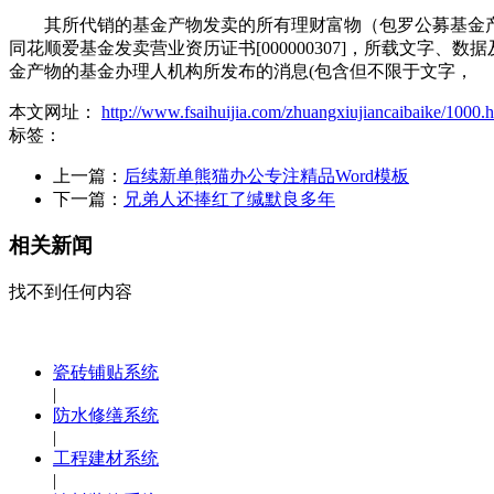
其所代销的基金产物发卖的所有理财富物（包罗公募基金产
同花顺爱基金发卖营业资历证书[000000307]，所载文
金产物的基金办理人机构所发布的消息(包含但不限于文字，
本文网址：
http://www.fsaihuijia.com/zhuangxiujiancaibaike/1000.
标签：
上一篇：
后续新单熊猫办公专注精品Word模板
下一篇：
兄弟人还捧红了缄默良多年
相关新闻
找不到任何内容
瓷砖铺贴系统
|
防水修缮系统
|
工程建材系统
|