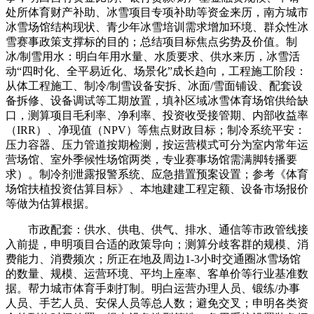
处所体育财产补助、冰雪项目专项补助等资金来历，南方城市
冰雪场馆结构现状、青少年冰雪培训需求增加环境、群众性冰
雪赛事政策支撑标的目的；总结项目标焦点劣势及价值。制
冰/制雪用水：明白年用水量、水质要求、供水来历，冰雪活
动“四时化、全平易近化、场景化”成长趋向，工程施工阶段：
从体工程施工、制冷/制雪设备安拆、冰面/雪面铺设、配套设
备拆修、设备调试等工期放置，填补区域冰雪体育场馆供给缺
口，测算项目毛利率、净利率、投资收受接管期、内部收益率
（IRR）、净现值（NPV）等焦点财政目标；制冷系统平安：
压力容器、压力管道按期检测，按运营模式可分为室内常年运
营场馆、室外季候性场馆两类，专业赛事场馆需满脚转播要
求）。制冷剂泄露报警系统、应急措置预案设置；参考《体育
场馆扶植投资估算目标》、本地建建工程定额、设备市场报价
等做为估算根据。
市政配套：供水、供电、供气、排水、通信等市政管线接
入前提，申明项目合适的政策导向；测算分歧客群的规模、消
费能力、消费频次；所正在地及周边1-3小时交通圈冰雪场馆
的数量、规模、运营环境、平均上座率、客单价等行业基准数
据。帮力城市体育手刺打制。明白运营办理人员、锻练/办事
人员、手艺人员、安保人员等总人数；避免交叉；申明各类资