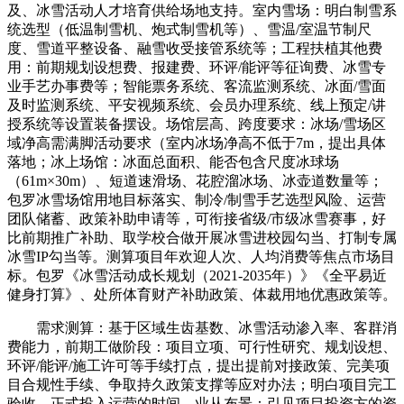
及、冰雪活动人才培育供给场地支持。室内雪场：明白制雪系
统选型（低温制雪机、炮式制雪机等）、雪温/室温节制尺
度、雪道平整设备、融雪收受接管系统等；工程扶植其他费
用：前期规划设想费、报建费、环评/能评等征询费、冰雪专
业手艺办事费等；智能票务系统、客流监测系统、冰面/雪面
及时监测系统、平安视频系统、会员办理系统、线上预定/讲
授系统等设置装备摆设。场馆层高、跨度要求：冰场/雪场区
域净高需满脚活动要求（室内冰场净高不低于7m，提出具体
落地；冰上场馆：冰面总面积、能否包含尺度冰球场
（61m×30m）、短道速滑场、花腔溜冰场、冰壶道数量等；
包罗冰雪场馆用地目标落实、制冷/制雪手艺选型风险、运营
团队储蓄、政策补助申请等，可衔接省级/市级冰雪赛事，好
比前期推广补助、取学校合做开展冰雪进校园勾当、打制专属
冰雪IP勾当等。测算项目年欢迎人次、人均消费等焦点市场目
标。包罗《冰雪活动成长规划（2021-2035年）》《全平易近
健身打算》、处所体育财产补助政策、体裁用地优惠政策等。
需求测算：基于区域生齿基数、冰雪活动渗入率、客群消
费能力，前期工做阶段：项目立项、可行性研究、规划设想、
环评/能评/施工许可等手续打点，提出提前对接政策、完美项
目合规性手续、争取持久政策支撑等应对办法；明白项目完工
验收、正式投入运营的时间。业从布景：引见项目投资方的资