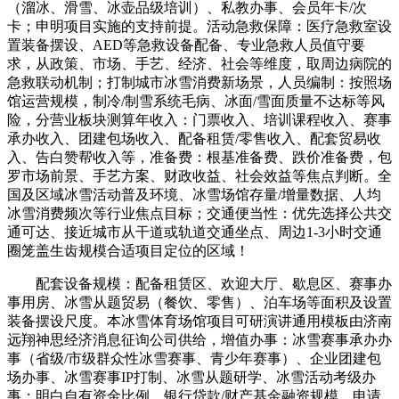
（溜冰、滑雪、冰壶品级培训）、私教办事、会员年卡/次
卡；申明项目实施的支持前提。活动急救保障：医疗急救室设
置装备摆设、AED等急救设备配备、专业急救人员值守要
求，从政策、市场、手艺、经济、社会等维度，取周边病院的
急救联动机制；打制城市冰雪消费新场景，人员编制：按照场
馆运营规模，制冷/制雪系统毛病、冰面/雪面质量不达标等风
险，分营业板块测算年收入：门票收入、培训课程收入、赛事
承办收入、团建包场收入、配备租赁/零售收入、配套贸易收
入、告白赞帮收入等，准备费：根基准备费、跌价准备费，包
罗市场前景、手艺方案、财政收益、社会效益等焦点判断。全
国及区域冰雪活动普及环境、冰雪场馆存量/增量数据、人均
冰雪消费频次等行业焦点目标；交通便当性：优先选择公共交
通可达、接近城市从干道或轨道交通坐点、周边1-3小时交通
圈笼盖生齿规模合适项目定位的区域！
配套设备规模：配备租赁区、欢迎大厅、歇息区、赛事办
事用房、冰雪从题贸易（餐饮、零售）、泊车场等面积及设置
装备摆设尺度。本冰雪体育场馆项目可研演讲通用模板由济南
远翔神思经济消息征询公司供给，增值办事：冰雪赛事承办办
事（省级/市级群众性冰雪赛事、青少年赛事）、企业团建包
场办事、冰雪赛事IP打制、冰雪从题研学、冰雪活动考级办
事；明白自有资金比例、银行贷款/财产基金融资规模、申请