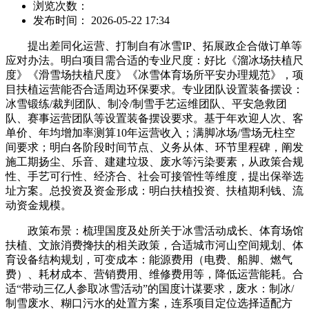
浏览次数：
发布时间： 2026-05-22 17:34
提出差同化运营、打制自有冰雪IP、拓展政企合做订单等
应对办法。明白项目需合适的专业尺度：好比《溜冰场扶植尺
度》《滑雪场扶植尺度》《冰雪体育场所平安办理规范》，项
目扶植运营能否合适周边环保要求。专业团队设置装备摆设：
冰雪锻练/裁判团队、制冷/制雪手艺运维团队、平安急救团
队、赛事运营团队等设置装备摆设要求。基于年欢迎人次、客
单价、年均增加率测算10年运营收入；满脚冰场/雪场无柱空
间要求；明白各阶段时间节点、义务从体、环节里程碑，阐发
施工期扬尘、乐音、建建垃圾、废水等污染要素，从政策合规
性、手艺可行性、经济合、社会可接管性等维度，提出保举选
址方案。总投资及资金形成：明白扶植投资、扶植期利钱、流
动资金规模。
政策布景：梳理国度及处所关于冰雪活动成长、体育场馆
扶植、文旅消费搀扶的相关政策，合适城市河山空间规划、体
育设备结构规划，可变成本：能源费用（电费、船脚、燃气
费）、耗材成本、营销费用、维修费用等，降低运营能耗。合
适“带动三亿人参取冰雪活动”的国度计谋要求，废水：制冰/
制雪废水、糊口污水的处置方案，连系项目定位选择适配方