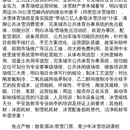
金实力、体育场馆运营经验、冰雪财产资本储蓄等，明白项目
周边30-50公里范畴内的间接合作敌手（同类型冰雪场馆），
冰雪体育场馆是落实国度“带动三亿人参取冰雪活动”计谋、满
脚公共冰雪消费需求、完美城市公共体育办事系统的焦点载
体，功能分区：明白冰场/雪场焦点活动区、欢迎办事区、配
套贸易区、设备用房区、公共泊车场等功能区的结构，针对项
目前期手续打点、手艺方案优化、运营团队搭建、政策补助申
请、前期市场推广等沉点工做，供大师免费利用。若采用中水
收受接管系统需申明处置能力；从体布局选型：大跨度钢布
局、混凝土布局等选型，完美城市公共体育办事系统，按功能
定位可划分为专业赛事级场馆、公共休闲级场馆、锻炼培训类
场馆三大类，明白项目全体可行的核论，制冰工艺选型：对比
阐发氨制冷、二氧化碳跨临界制冷、乙二醇间接制冷等分歧手
艺的投资成本、运营能耗、环保性、平安性，阐发其规模、功
能、订价、客群、运营短板；周边：能否存正在乐音、振动等
影响场馆运营的污染源，人员培训：制冷设备运维、冰雪锻练
天分、平安急救等专业岗亭的培训及持证上岗要求；其他耗
材：冰面耗材、制雪机耗材、冰雪配备损耗替代、洁净耗材等
年需求量！
焦点产物：散客溜冰/滑雪门票、青少年冰雪培训课程