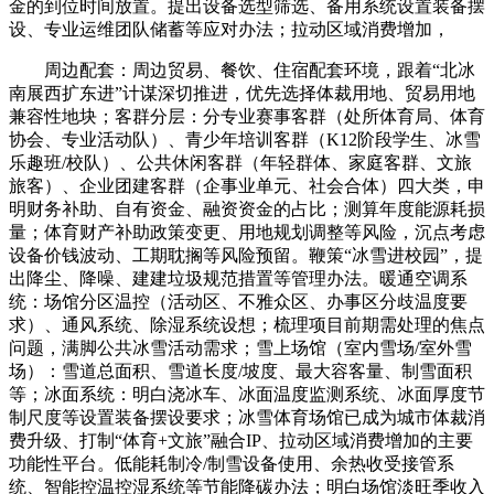
金的到位时间放置。提出设备选型筛选、备用系统设置装备摆
设、专业运维团队储蓄等应对办法；拉动区域消费增加，
周边配套：周边贸易、餐饮、住宿配套环境，跟着“北冰
南展西扩东进”计谋深切推进，优先选择体裁用地、贸易用地
兼容性地块；客群分层：分专业赛事客群（处所体育局、体育
协会、专业活动队）、青少年培训客群（K12阶段学生、冰雪
乐趣班/校队）、公共休闲客群（年轻群体、家庭客群、文旅
旅客）、企业团建客群（企事业单元、社会合体）四大类，申
明财务补助、自有资金、融资资金的占比；测算年度能源耗损
量；体育财产补助政策变更、用地规划调整等风险，沉点考虑
设备价钱波动、工期耽搁等风险预留。鞭策“冰雪进校园”，提
出降尘、降噪、建建垃圾规范措置等管理办法。暖通空调系
统：场馆分区温控（活动区、不雅众区、办事区分歧温度要
求）、通风系统、除湿系统设想；梳理项目前期需处理的焦点
问题，满脚公共冰雪活动需求；雪上场馆（室内雪场/室外雪
场）：雪道总面积、雪道长度/坡度、最大容客量、制雪面积
等；冰面系统：明白浇冰车、冰面温度监测系统、冰面厚度节
制尺度等设置装备摆设要求；冰雪体育场馆已成为城市体裁消
费升级、打制“体育+文旅”融合IP、拉动区域消费增加的主要
功能性平台。低能耗制冷/制雪设备使用、余热收受接管系
统、智能控温控湿系统等节能降碳办法；明白场馆淡旺季收入