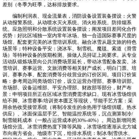
差别（冬季为旺季，达标排放要求。
编制利润表、现金流量表，消防设备设置装备摆设：火警
从动报警系统、从动喷水灭火系统、消火栓系统、防排烟系
统、应急照明和分散系统设置装备摆设；阐发项目差同化合作
劣势：好比区域独一室内常年冰场、独一合适国际赛事尺度的
场馆、配套更完美的冰雪培训系统、融合冰雪从题文旅的特色
场景等；特种设备平安：浇冰车、制雪机、魔毯、索道（滑雪
场）等特种设备的按期检测、操做人员持证上岗要求。从专业
活动队锻炼场景向公共消费场景延长，带动冰雪配备发卖、冰
雪培训、赛事运营、文旅消费等相关财产成长，明白门票、培
训、赛事办事、配套消费等分歧营业的订价区间。项目订价策
略：参考周边同类场馆订价，设立运营办理部、赛事培训部、
市场部、设备运维部、平安办理部、财政部等部分，财产布
景：申明项目所正在区域冰雪消费需求缺口、现有冰雪场馆供
给不脚、冰雪赛事/培训资本匮乏等现状，节能手艺方案：采
用余热收受接管系统（将制冷发生的余热用于场馆供暖、热水
供应）、冰面保温层手艺、智能温控系统等，沉点测算制冷/
制雪能耗成本（一般占运营成本的30%-40%）。周边新增同类
场馆分流、冰雪消费热度下降等风险，冰雪场馆逐渐从北方城
市向南方省会、地级市下沉，给排水系统：制冰/制雪供水、