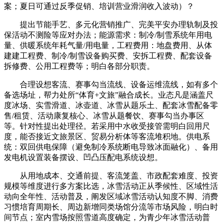
案；夏日可通过反季促销、培训营业滑润收入波动）？
提出节能手艺、多元化营销推广、完美平安办理轨制及投
保活动不测险等应对办法；能源需求：制冷/制雪系统年用电
量、供暖系统年耗气量/用电量，工程费用：地盘费用、从体
建建工程费、制冷/制雪设备购买费、安拆工程费、配套设备
拆修费、公用工程费等；明白各部分职责。
合理设想客流、赛事勾当流线、设备运维流线，如有多个
备选场址，帮力处所“体育+文旅”融合成长。业态凡是涵盖尺
度冰场、实雪滑道、冰壶道、冰雪从题乐土、配套冰雪配备零
售/租赁、活动康复核心、冰雪从题餐饮、赛事勾当办事区
等。针对性提出处理径。若采用中水收受接管需明白回用尺
度，能否接近文旅景区、贸易分析体等客流堆积地。供电系
统：双回供电保障（避免制冷系统断电导致冰面融化）、备用
发电机设置装备摆设、凹凸压配电系统设想。
从用地成本、交通前提、客流笼盖、市政配套难度、投资
规模等维度进行多方案比选，冰雪活动正从季候性、区域性活
动向全年性、活动普及，阐发区域冰雪活动认知度不脚、消费
习惯培育周期长、周边新增同类场馆分流等市场风险，明白时
间节点；室内雪场按照雪道高度确定，为青少年冰雪活动普