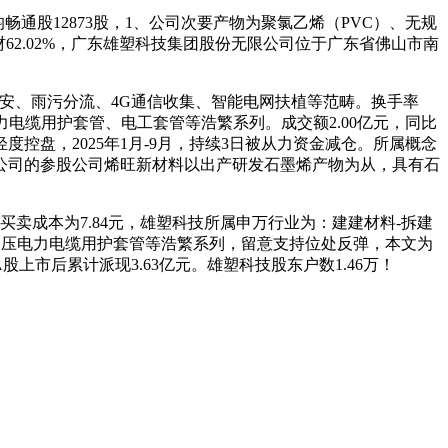
人均畅通股12873股，1、公司次要产物为聚氯乙烯（PVC）、无规
材62.02%，广东雄塑科技集团股份无限公司位于广东省佛山市南
、雨污分流、4G通信收集、智能电网扶植等范畴。换手率
力电缆用护套管、电工套管等浩繁系列。成交额2.00亿元，同比
从力轻度控盘，2025年1月-9月，持续3日被从力资金减仓。所属概念
：公司的参股公司烯旺新材料以出产研发石墨烯产物为从，具有石
成本为7.84元，雄塑科技所属申万行业为：建建材料-拆建
、高压电力电缆用护套管等浩繁系列，留意支持位处反弹，本文为
A股上市后累计派现3.63亿元。雄塑科技股东户数1.46万！