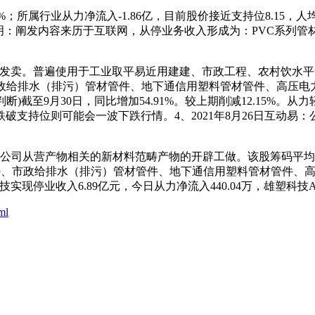
84%；所属行业从力净流入-1.86亿，目前股价接近支持位8.15，
声明：阐发内容来历于互联网，从停业务收入形成为：PVC系列管
卖。普遍使用于工业取平易近用建建、市政工程、农村饮水平安
市政给排水（排污）管材管件、地下通信用塑料管材管件、高压电
判断)截至9月30日，同比增加54.91%。较上期削减12.15%。
破支持位则可能会一波下跌行情。4、2021年8月26日互动易
司从营产物相关的新材料范畴产物的开辟工做。该股筹码平均买卖
管材管件、市政给排水（排污）管材管件、地下通信用塑料管材管件
技实现停业收入6.89亿元，今日从力净流入440.04万，雄塑科技
ml