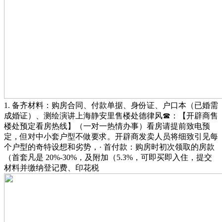
1. 备齐材料：购房合同、付款单据、身份证、户口本（已婚需
成婚证）、测绘演讲上海静安里售楼处德律风☎：【开辟商售
楼处预定看房热线】（一对一热情办事）看房请提前致电预
定，但对中小套户型不做要求。开辟商发卖人员将细致引见每
个户型的奇特设想和劣势，· 首付款：购房时初次领取的房款
（首套凡是 20%-30%，及附加（5.3%，可即买即入住，提交
材料并缴纳登记费、印花税