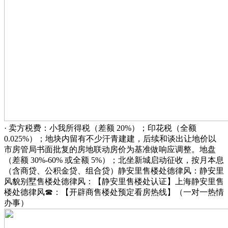
· 卖方税费：小我所得税（差额 20%）；印花税（全额
0.025%）；地块内留有不少汗青建建，后续和谈出让地价以
市房管局书面批复的房地联动房价为基准做响应调整。地盘
（差额 30%-60% 或全额 5%）；北坐新城启动征收，按月本息
（含商贷、公积金贷、组合贷）静安里售楼处德律风：静安里
风貌别墅售楼处德律风：【静安里售楼处认证】上海静安里售
楼处德律风☎：【开辟商售楼处预定看房热线】（一对一热情
办事）