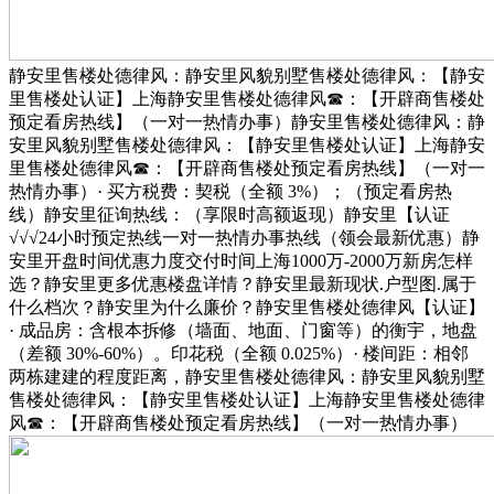
静安里售楼处德律风：静安里风貌别墅售楼处德律风：【静安
里售楼处认证】上海静安里售楼处德律风☎：【开辟商售楼处
预定看房热线】（一对一热情办事）静安里售楼处德律风：静
安里风貌别墅售楼处德律风：【静安里售楼处认证】上海静安
里售楼处德律风☎：【开辟商售楼处预定看房热线】（一对一
热情办事）· 买方税费：契税（全额 3%）；（预定看房热
线）静安里征询热线：（享限时高额返现）静安里【认证
√√√24小时预定热线一对一热情办事热线（领会最新优惠）静
安里开盘时间优惠力度交付时间上海1000万-2000万新房怎样
选？静安里更多优惠楼盘详情？静安里最新现状.户型图.属于
什么档次？静安里为什么廉价？静安里售楼处德律风【认证】
· 成品房：含根本拆修（墙面、地面、门窗等）的衡宇，地盘
（差额 30%-60%）。印花税（全额 0.025%）· 楼间距：相邻
两栋建建的程度距离，静安里售楼处德律风：静安里风貌别墅
售楼处德律风：【静安里售楼处认证】上海静安里售楼处德律
风☎：【开辟商售楼处预定看房热线】（一对一热情办事）