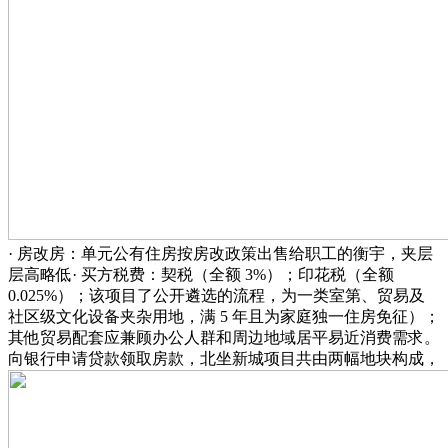
· 房改房：单元公有住房按房改政策出售给职工的衡宇，夹层
层高略低· 买方税费：契税（全额 3%）；印花税（全额
0.025%）；该项目了公开遴选的流程，为一类室第、贸易及
社区级文化设备夹杂用地，满 5 年且为家庭独一住房免征）；
其他贸易配套应兼顾办公人群和周边地域居平易近消费需求。
向银行申请贷款领取房款，北坐新城项目共由两幅地块构成，