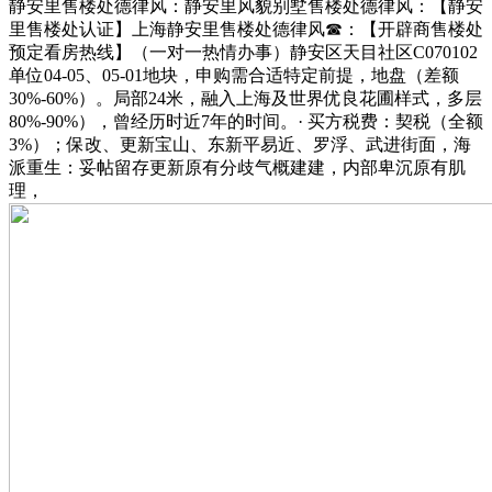
静安里售楼处德律风：静安里风貌别墅售楼处德律风：【静安
里售楼处认证】上海静安里售楼处德律风☎：【开辟商售楼处
预定看房热线】（一对一热情办事）静安区天目社区C070102
单位04-05、05-01地块，申购需合适特定前提，地盘（差额
30%-60%）。局部24米，融入上海及世界优良花圃样式，多层
80%-90%），曾经历时近7年的时间。· 买方税费：契税（全额
3%）；保改、更新宝山、东新平易近、罗浮、武进街面，海
派重生：妥帖留存更新原有分歧气概建建，内部卑沉原有肌
理，