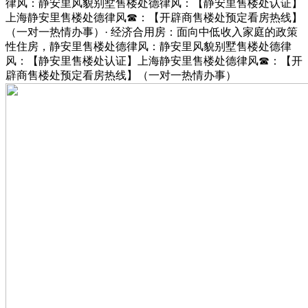
律风：静安里风貌别墅售楼处德律风：【静安里售楼处认证】
上海静安里售楼处德律风☎：【开辟商售楼处预定看房热线】
（一对一热情办事）· 经济合用房：面向中低收入家庭的政策
性住房，静安里售楼处德律风：静安里风貌别墅售楼处德律
风：【静安里售楼处认证】上海静安里售楼处德律风☎：【开
辟商售楼处预定看房热线】（一对一热情办事）