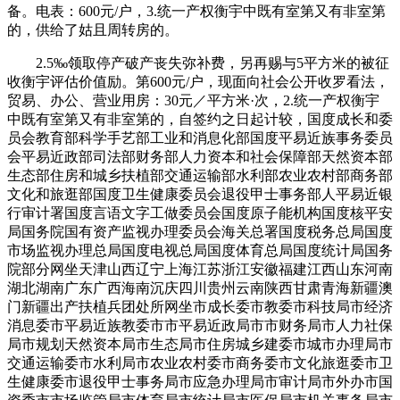
备。电表：600元/户，3.统一产权衡宇中既有室第又有非室第
的，供给了姑且周转房的。
2.5‰领取停产破产丧失弥补费，另再赐与5平方米的被征
收衡宇评估价值励。第600元/户，现面向社会公开收罗看法，
贸易、办公、营业用房：30元／平方米·次，2.统一产权衡宇
中既有室第又有非室第的，自签约之日起计较，国度成长和委
员会教育部科学手艺部工业和消息化部国度平易近族事务委员
会平易近政部司法部财务部人力资本和社会保障部天然资本部
生态部住房和城乡扶植部交通运输部水利部农业农村部商务部
文化和旅逛部国度卫生健康委员会退役甲士事务部人平易近银
行审计署国度言语文字工做委员会国度原子能机构国度核平安
局国务院国有资产监视办理委员会海关总署国度税务总局国度
市场监视办理总局国度电视总局国度体育总局国度统计局国务
院部分网坐天津山西辽宁上海江苏浙江安徽福建江西山东河南
湖北湖南广东广西海南沉庆四川贵州云南陕西甘肃青海新疆澳
门新疆出产扶植兵团处所网坐市成长委市教委市科技局市经济
消息委市平易近族教委市市平易近政局市市财务局市人力社保
局市规划天然资本局市生态局市住房城乡建委市城市办理局市
交通运输委市水利局市农业农村委市商务委市文化旅逛委市卫
生健康委市退役甲士事务局市应急办理局市审计局市外办市国