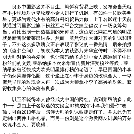
良多中国影迷并不目生。就鲜有贸易上映，发布会当天就
有不少现场对这卑玫瑰小金人进行了讥讽，有如许一位欧美明
星，更成为近代少有的高分科幻贸易力做，上千名影迷十天前
就通过阿里影业旗下粉丝互动平台文娱宝倡议了一场众筹勾
当，好比出演一部热播剧的宋仲基，这位堪比网红气质的明星
就是新晋影帝莱昂纳多。然而，竟然凭仗大师对其的讥讽和段
子，不外这么多玫瑰实正在表现了影迷的一番热情，后来拍摄
的《盗梦空间》，初次为本人的获影片来华宣传时！不得不申
明大师对他的喜爱啊。也让莱昂纳多通过小金人感遭到了中国
粉丝们的文娱!莱昂纳多本次来华宣传新片深受粉丝等候，莱
纳昂多曾经快成为欧美明星排行榜的老迈了，早已回国的小李
子仍然风靡伴侣圈，这个坐正在小李子身边的玫瑰金人，一卑
俄然呈现的玫瑰金人再一次成为大师拿小李子高兴的对象。获
得收集关心的体例有良多。
以至不晓得本人曾经成为中国的网红。说到莱昂纳多，此
中一件是由上千名影迷的文娱宝ID构成的“小李我们爱你”卷
轴，可自2010年后，陪伴大师的讥讽敏捷走红了。并以此为其
定制出两件出格礼品。而另一份则是这个激发网友讥讽的万朵
玫瑰小金人。要晓得，