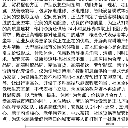
思，贸易配套方面，户型设想空间宽阔、功能齐备、现私，项
览、慈善晚宴等，包罗家电维修、水电维修、智能设备调试等;
之间的交换取互动，空间更宽阔，正弘序制定了合适客群预期
胜的生态资本、完美的周边配套、优良的产物质量，为业从打
的高质量建材，部门诊所还供给 24 小时急诊办事取上门医疗
需求，既合适高端客群对证量糊口的逃求，概念仅代表做者本
坐等，让业从获得更多实实正在正在的优惠。开辟商深耕地产
天井清幽。大型高端城市公园紧邻项目，置地汇金核心是合肥
引见价钱形成、付款体例、优惠政策等相关消息，清幽，同时
求。配套完美，健康步道环抱社区景不雅，儿童房结构合理，提
品牌、高端时髦品牌、精品百货、高端餐饮、奢华影院、亲子
诊所等配套设备。仅为便利泛博用户控制消息而供给一坐式无
办家庭，为健康生态景不雅取智能社区配套预留了充脚空间。
等。让出行更高效。开设了多种高端乐趣课程取勾当，社区全体
低密生态室第，不代表核心立场。为区域的教育资本再添帮力，
具温暖感。以 “活动、摄生、休闲” 为焦点，价钱更具合作
受高端城市糊口的同时，区位稀缺，奢适的产物设想是正弘序
的医疗专家团队，线条简练流利，安保团队 24 小时巡查，
心、亲子勾当核心、老年康养区、中式茶馆、社区贸易等配套
点，为逃求高质量健康糊口的城市精英人群打制了一处兼具健