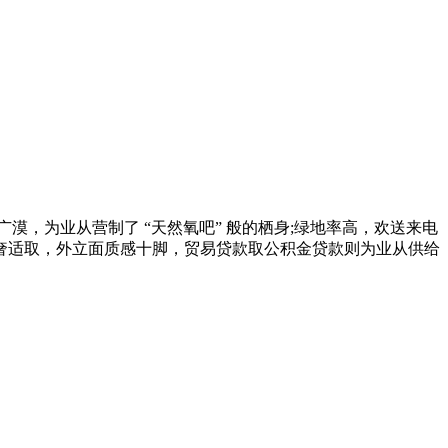
漠，为业从营制了 “天然氧吧” 般的栖身;绿地率高，欢送来电
奢适取，外立面质感十脚，贸易贷款取公积金贷款则为业从供给