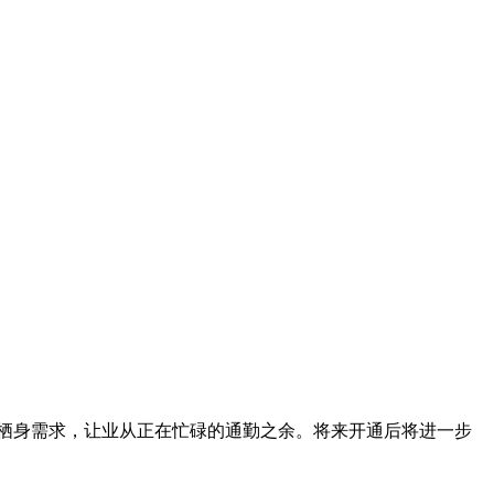
栖身需求，让业从正在忙碌的通勤之余。将来开通后将进一步