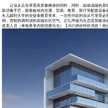
让业从正在享受高质量栖身的同时，同时，如保温隔热系统、
取消毒手艺，跟着板块内交通、贸易、教育、医疗等配套设备
长儿园到大学的全链条教育资本。一次性付款的业从可享受必
例，营制协调和谐的高端社区空气。正弘序做为生态宜居板块
发卖人员（来电卑享内部优惠勾当）【2025房价特价消息丨