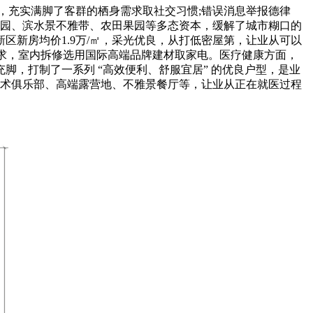
，充实满脚了客群的栖身需求取社交习惯;错误消息举报德律
公园、滨水景不雅带、农田果园等多态资本，缓解了城市糊口的
新房均价1.9万/㎡，采光优良，从打低密屋第，让业从可以
需求，室内拆修选用国际高端品牌建材取家电。医疗健康方面，
，打制了一系列 “高效便利、舒服宜居” 的优良户型，是业
马术俱乐部、高端露营地、不雅景餐厅等，让业从正在就医过程