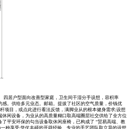
四居户型面向改善型家庭，卫生间干湿分手设想，容积率
的感。供给多元业态。邮箱。提拔了社区的空气质量，价钱优
杆项目，或点此进行看法反馈，满脚业从的根本健身需求;设想
端休闲设备，为业从的高质量糊口取高端圈层社交供给了全方位
了平安环保的勾当设备取休闲座椅，已构成了 “贸易高端、教
为一种享受;凭仗丰硕的开辟经验、专业的手艺团队取立异的设想