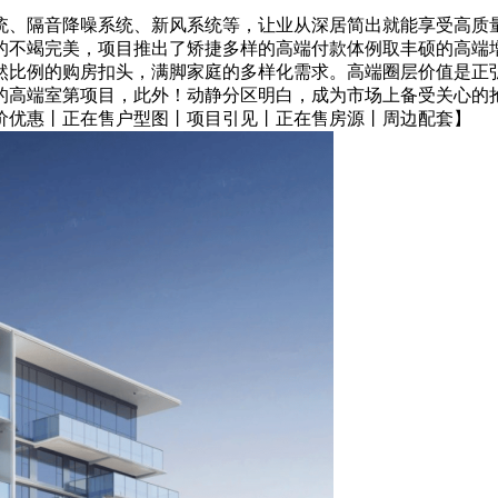
隔音降噪系统、新风系统等，让业从深居简出就能享受高质量
的不竭完美，项目推出了矫捷多样的高端付款体例取丰硕的高端
然比例的购房扣头，满脚家庭的多样化需求。高端圈层价值是正
的高端室第项目，此外！动静分区明白，成为市场上备受关心的
底价优惠丨正在售户型图丨项目引见丨正在售房源丨周边配套】