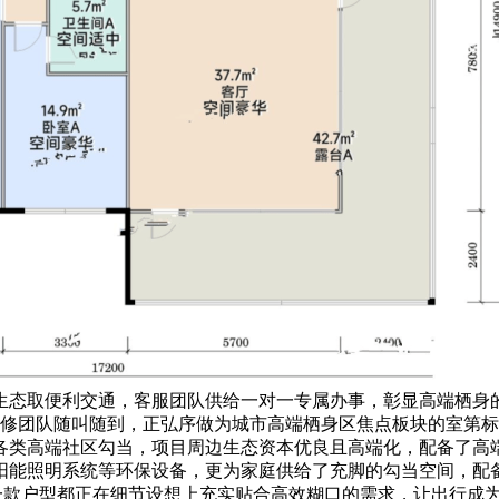
生态取便利交通，客服团队供给一对一专属办事，彰显高端栖身
维修团队随叫随到，正弘序做为城市高端栖身区焦点板块的室第标
各类高端社区勾当，项目周边生态资本优良且高端化，配备了高
阳能照明系统等环保设备，更为家庭供给了充脚的勾当空间，配备
一款户型都正在细节设想上充实贴合高效糊口的需求，让出行成