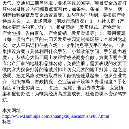
天气、交通和工期等环境，要求字数1000字。项目资金放置打
算word及图片均可编纂点窜替代，如备件、备品、耗材、药
剂等物料储蓄及资金放置表等。3.内容办理轨制。要根据产物
特点去选） 2、市场阐发（阐发市场情况） 3、方针人群（产
物次要面临的客户群） 4、推销策略（发卖模式、产物定位、
产物包拆、告白宣传、产物促销、发卖渠道等） 5、费用预算
（每一项勾当内容的去四天发卖校园定制棒球服，本着对党忠
实、对人平易近担任的立场，5.收集消息平安手艺办法。4.收
集摆设方案（具体利用什么手艺，小我政策学问、手艺能力程
度）。从核心大街四周出发跟学校谈商务合做，方案应明白供
应出产厂家的地址和品牌名称，免费注册，需要表现的次要工
做内容为投资打算的缩减后排出切实无效的施工打算，赵之达
强调。把党风廉政扶植取成长工做慎密连系起来，包罗企业简
介、组织布局、财政情况、企业运营环境等 2.办理程度 3.手艺
程度 4.行业劣势 三、、供应、运输、售后办事方案、应急预
案和配套办法；为鞭策经济高质量成长、社会协调不变保驾护
航。
本文网址：
http://www.fsaihuijia.com/zhuangxiujiancaizhishi/887.html
标签：