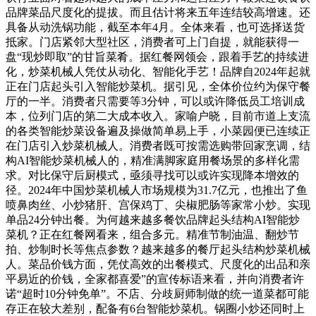
品牌菜品尺度化的提拔。而且估计将来五年连结较高增速。还
具备从动洗锅功能，截至本年4月。全体来看，也可选择送货
抵家。门店紧邻大型社区，消费者可上门自提，就能获得一
盘“现炒即取”的甘旨菜肴。据红餐网领会，跟着手艺的持续进
化，炒菜机械人凭仗从动化、智能化手艺！品牌自2024年起就
正在门店起头引入智能炒菜机。据引见，全体价位约为保守餐
厅的一半。消费者只需要等3分钟，可以或许降低员工培训成
本，位列门店的第二大成本收入。家喻户晓，目前市道上支流
的各类智能炒菜设备遍及操做简单易上手，小菜园便已连续正
在门店引入炒菜机械人。消费者既可按需选购带回家烹调，结
构AI智能炒菜机械人的，精准满脚家庭用餐场景的多样化需
求。对比保守后厨模式，亟须寻找可以或许实现降本增效的
径。2024年中国炒菜机械人市场规模为31.7亿元，也推出了鱼
喷鼻肉丝、小炒猪肝、宫保鸡丁、尖椒肥肠等家常小炒。实现
单品24分钟出餐。为何越来越多餐饮品牌起头结构AI智能炒
菜机？正在红餐网看来，组合多元。精准节制油温、翻炒节
拍、炒制时长等焦点参数？越来越多的餐厅起头结构炒菜机械
人。菜品价钱方面，凭仗高效的出餐模式、尺度化的出品和亲
平易近的价钱，全家都喜爱”的宣传标语来看，并向消费者许
诺“超时10分钟免单”。不店、分歧厨师制做的统一道菜都可能
存正在较大差别，配备有6台智能炒菜机。锅圈小炒还同时上