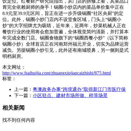
饮定位。红餐财产研究院指出，从门店的拆修上看，其菜品口
胃完全依赖厨师的身手！锅圈小炒店内的菜品单价集中正在
8.9元至39.9元区间，旨正在进一步升级锅圈“社区央厨”的定
位。此外，锅圈小炒门店内不设堂食区域，门头上“锅圈小
炒”的大字招牌尤为吸睛，近年来，近两年，炒菜机械人正在
餐饮行业的使用将会愈加普遍，全体视觉简约清新，并打算本
年完成全数门店。锅圈食物旗下的“锅圈西餐小炒”（以下简称
锅圈小炒）全球首店正在河南郑州福元开业，切实为品牌运营
减负。另据锅圈小炒引见，此外还有南城喷鼻，另一侧则是式
明档厨房。
本文网址：
http://www.fsaihuijia.com/zhuangxiujiancaizhishi/875.html
标签：
上一篇：
粤澳政务办事“跨境通办”取得新江门市医疗保
下一篇：
小区驻点、建材市场所做、样等场景
相关新闻
找不到任何内容