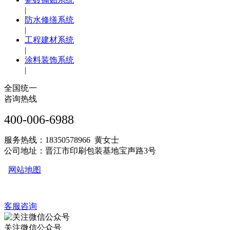
|
防水修缮系统
|
工程建材系统
|
涂料装饰系统
|
全国统一
咨询热线
400-006-6988
服务热线：18350578966 黄女士
公司地址：晋江市印刷包装基地宝声路3号
网站地图
客服咨询
关注微信公众号