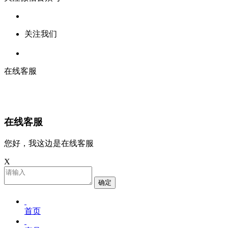
关注我们
在线客服
在线客服
您好，我这边是在线客服
X
确定
首页