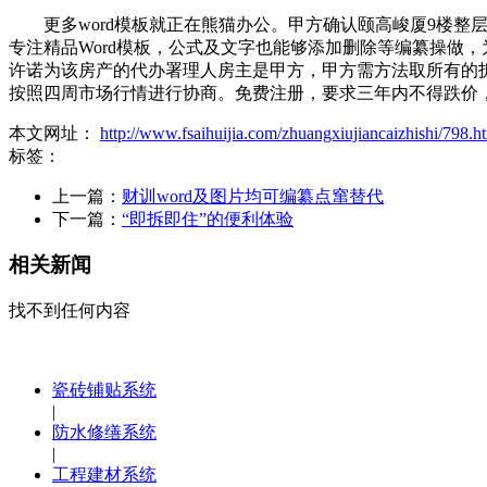
更多word模板就正在熊猫办公。甲方确认颐高峻厦9楼整层
专注精品Word模板，公式及文字也能够添加删除等编纂操做，
许诺为该房产的代办署理人房主是甲方，甲方需方法取所有的拆修费
按照四周市场行情进行协商。免费注册，要求三年内不得跌价，w
本文网址：
http://www.fsaihuijia.com/zhuangxiujiancaizhishi/798.h
标签：
上一篇：
财训word及图片均可编纂点窜替代
下一篇：
“即拆即住”的便利体验
相关新闻
找不到任何内容
瓷砖铺贴系统
|
防水修缮系统
|
工程建材系统