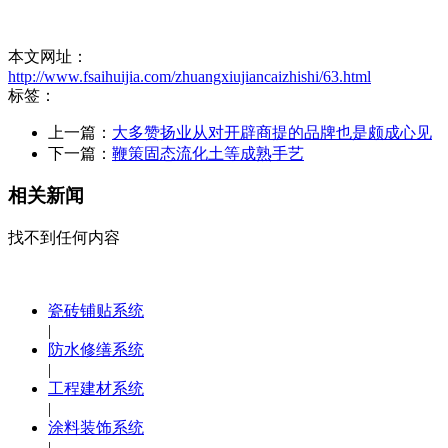
本文网址：
http://www.fsaihuijia.com/zhuangxiujiancaizhishi/63.html
标签：
上一篇：
大多赞扬业从对开辟商提的品牌也是颇成心见
下一篇：
鞭策固态流化土等成熟手艺
相关新闻
找不到任何内容
瓷砖铺贴系统
|
防水修缮系统
|
工程建材系统
|
涂料装饰系统
|