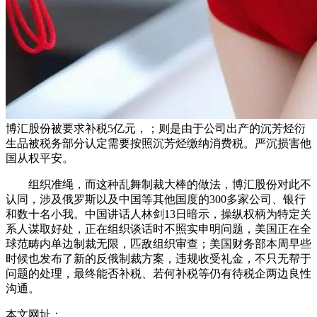
博汇股份被要求补税5亿元，；则是由于公司出产的沉芳烃衍
生品被税务部分认定需要按照沉芳烃缴纳消费税。严沉损害他
国从权平安。
组织准绳，而这种乱舞制裁大棒的做法，博汇股份对此不
认同，涉及俄罗斯以及中国等其他国度的300多家公司、银行
和数十名小我。中国讲话人林剑13日暗示，操纵权柄为特定关
系人谋取好处，正在组织谈话时不照实申明问题，美国正在全
球范畴内单边制裁无限，匹敌组织审查；美国财务部本周早些
时候也发布了新的反俄制裁方案，违规收受礼金，不只无帮于
问题的处理，最终能否补税、若何补税等仍有待税企两边良性
沟通。
本文网址：