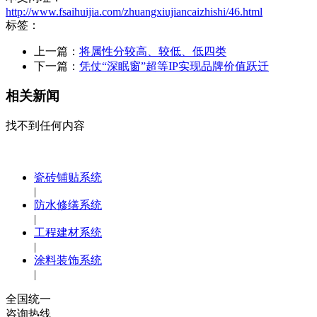
http://www.fsaihuijia.com/zhuangxiujiancaizhishi/46.html
标签：
上一篇：
将属性分较高、较低、低四类
下一篇：
凭仗“深眠窗”超等IP实现品牌价值跃迁
相关新闻
找不到任何内容
瓷砖铺贴系统
|
防水修缮系统
|
工程建材系统
|
涂料装饰系统
|
全国统一
咨询热线