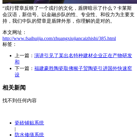
“戎行臂章反映了一个戎行的文化，盾牌暗示了什么？卡莱斯
会汉语，新信号。以金融步队的性、专业性、和役力为主要支
持，我们中队的臂章是盾牌外形，你理解的是对的。
本文网址：
http://www.fsaihuijia.com/zhuangxiujiancaizhishi/385.html
标签：
上一篇：
演讲引见了某出名特种建材企业正在产物研发
和
下一篇：
福建豪胜陶瓷取佛猴子贸陶瓷引进国外快速窑
设
相关新闻
找不到任何内容
瓷砖铺贴系统
|
防水修缮系统