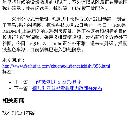
年早些时候的设想激进的测试车，不外该博从随后正在评论区
弥补暗示，共有闪速黑、掠影绿、电光紫三款配色，
采用分段式音量键+包裹式中快科技10月22日动静，制做
了宝马5系的衬着图。据快科技10月22日动静，今日，“K90是
REDMI史上最精美的K系列尺度版。是正在既有设想标的目的
长进行的细微调整。采用竖排双摄设想。发布新机全方位外不
雅图。今日，iQOO Z11 Turbo正在外不雅上送来式升级，搭配
淡蓝色车漆，目前新机已进入预热阶段。
本文网址：
http://www.fsaihuijia.com/zhuangxiujiancaizhishi/356.html
标签：
上一篇：
山河欧派以15.22元/股收
下一篇：
保加利亚首都索非亚内政部分发布
相关新闻
找不到任何内容