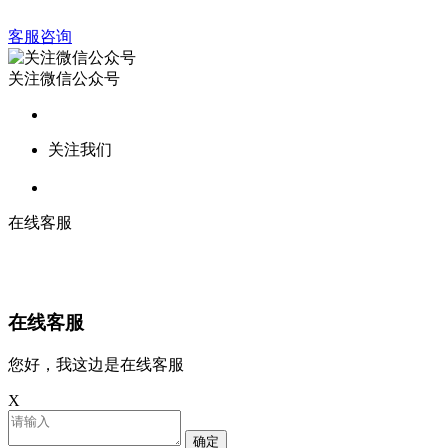
客服咨询
关注微信公众号
关注我们
在线客服
在线客服
您好，我这边是在线客服
X
确定