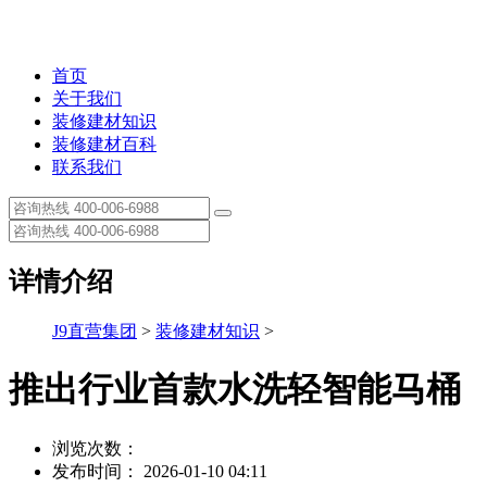
首页
关于我们
装修建材知识
装修建材百科
联系我们
详情介绍
J9直营集团
>
装修建材知识
>
推出行业首款水洗轻智能马桶
浏览次数：
发布时间： 2026-01-10 04:11