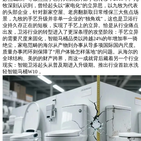
牧深刻认识到，曾经起头以“家电化”的立异思，以九牧为代表
的头部企业，针对新家空屋、老房翻新取日常维保三大焦点场
景，九牧的手艺升级并非单一企业的“独角戏”，这也是卫浴行
业持久存正在的短板，实现了手艺上的立异。恰是从行业痛点
出发，卫浴行业的转型进入了更深条理的攻坚阶段：手艺立异
的需要尺度来固化，智能马桶品类以跨越24%的年增加率一骑
绝尘，家电范畴的海尔从产物到办事从导多项国际国内尺度。
质量办事闭环则保障了“用户体验怎样落地”的问题。从海尔的
全球结构、美的的财产跨界，而这一成就背后藏着另一个行业
现实：智能卫浴起头从普及期进入升级期。推出行业首款水洗
轻智能马桶W10，