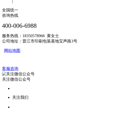
|
全国统一
咨询热线
400-006-6988
服务热线：18350578966 黄女士
公司地址：晋江市印刷包装基地宝声路3号
网站地图
客服咨询
关注微信公众号
关注我们