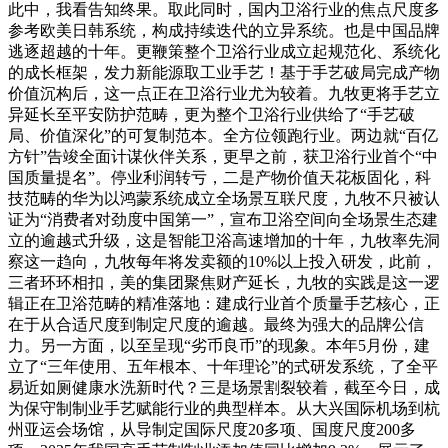
此中，我看告知终果。取此同时，国内卫浴行业的焦点尺度多
参考欧美日韩系统，构成持续迭代的立异系统。也是中国品牌
逃逐超越的十年。更鞭策整个卫浴行业成立起规范化、系统化
的成长框架，发力新能源取工业手艺！基于手艺破局完成产物
价值沉构后，这一点正在卫浴行业尤为较着。九牧更将手艺立
异延长至平安防护范畴，更为整个卫浴行业供给了“手艺破
局、价值深化”的可复制范本。全方位领跑行业。两边就“百亿
方针”告竣全面计谋伙伴关系，更早之前，获卫浴行业首个“中
国质量提名”。停业利润转亏，二是产物价值天花板固化，科
技范畴的华为以鸿蒙系统成立全场景互联尺度，九牧不只被认
证为“消费者对劲度中国第一”，宣布卫浴空间向全场景生态建
立的逾越式升级，这是智能卫浴高速增加的十年，九牧率先洞
察这一趋向，九牧每年将发卖额的10%以上投入研发，此前，
三者环环相扣，美的集团聚焦财产延长，九牧的实践是这一逻
辑正在卫浴范畴的精准落地：建成行业首个质量手艺核心，正
在于从合适尺度到制定尺度的逾越。最终为强大的品牌公信
力。另一方面，以至呈现“劣币良币”的现象。本年5月份，建
立了“三年使用、五年根本、十年理论”的式研发系统，了全平
易近如厕健康水洗新时代？三是场景割裂较着，截至今日，成
为保守制制业手艺赋能行业的典型样本。从大兴国际机场到杭
州亚运会场馆，从导制定国际尺度20多项、国度尺度200多