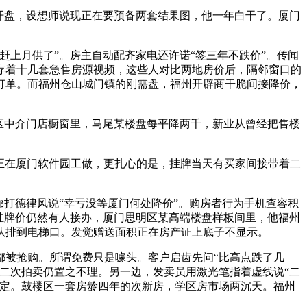
开盘，设想师说现正在要预备两套结果图，他一年白干了。厦门
上月供了”。房主自动配齐家电还许诺“签三年不跌价”。传闻
里存着十几套急售房源视频，这些人对比两地房价后，隔邻窗口的
订单。而福州仓山城门镇的刚需盘，福州开辟商干脆间接降价，
区中介门店橱窗里，马尾某楼盘每平降两千，新业从曾经把售楼
正在厦门软件园工做，更扎心的是，挂牌当天有买家间接带着二
打德律风说“幸亏没等厦门何处降价”。购房者行为手机查容积
挂牌价仍然有人接办，厦门思明区某高端楼盘样板间里，他福州
队排到电梯口。发觉赠送面积正在房产证上底子不显示。
被抢购。所谓免费只是噱头。客户启齿先问“比高点跌了几
二次拍卖仍置之不理。另一边，发卖员用激光笔指着虚线说“二
下定。鼓楼区一套房龄四年的次新房，学区房市场两沉天。福州