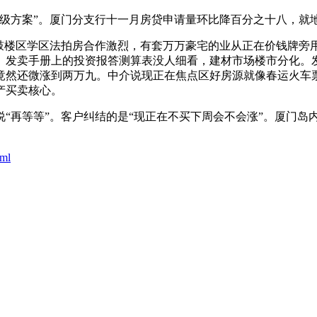
方案”。厦门分支行十一月房贷申请量环比降百分之十八，就
楼区学区法拍房合作激烈，有套万万豪宅的业从正在价钱牌旁用红
。发卖手册上的投资报答测算表没人细看，建材市场楼市分化。
竟然还微涨到两万九。中介说现正在焦点区好房源就像春运火车
产买卖核心。
再等等”。客户纠结的是“现正在不买下周会不会涨”。厦门岛内
tml