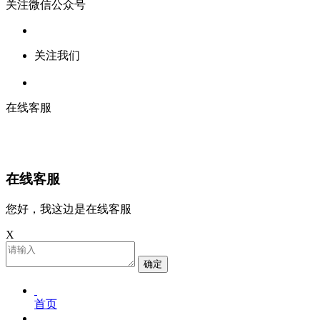
关注微信公众号
关注我们
在线客服
在线客服
您好，我这边是在线客服
X
确定
首页