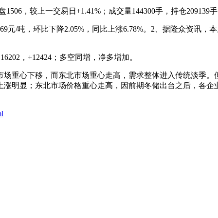
较上一交易日+1.41%；成交量144300手，持仓209139手，+
吨，环比下降2.05%，同比上涨6.78%。2、据隆众资讯，本周
6202，+12424；多空同增，净多增加。
场重心下移，而东北市场重心走高，需求整体进入传统淡季。但
涨明显；东北市场价格重心走高，因前期冬储出台之后，各企业库
ml