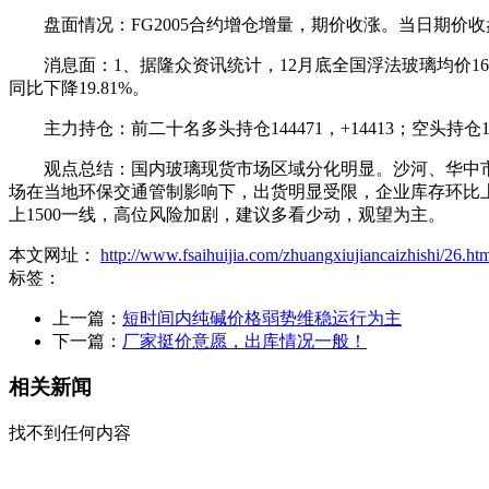
盘面情况：FG2005合约增仓增量，期价收涨。当日期价收盘1506，
消息面：1、据隆众资讯统计，12月底全国浮法玻璃均价1669元/
同比下降19.81%。
主力持仓：前二十名多头持仓144471，+14413；空头持仓11
观点总结：国内玻璃现货市场区域分化明显。沙河、华中市
场在当地环保交通管制影响下，出货明显受限，企业库存环比上
上1500一线，高位风险加剧，建议多看少动，观望为主。
本文网址：
http://www.fsaihuijia.com/zhuangxiujiancaizhishi/26.ht
标签：
上一篇：
短时间内纯碱价格弱势维稳运行为主
下一篇：
厂家挺价意愿，出库情况一般！
相关新闻
找不到任何内容