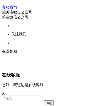
客服咨询
关注微信公众号
关注我们
在线客服
在线客服
您好，我这边是在线客服
X
确定