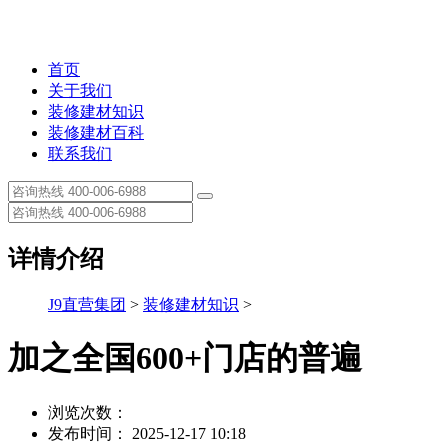
首页
关于我们
装修建材知识
装修建材百科
联系我们
详情介绍
J9直营集团
>
装修建材知识
>
加之全国600+门店的普遍
浏览次数：
发布时间： 2025-12-17 10:18