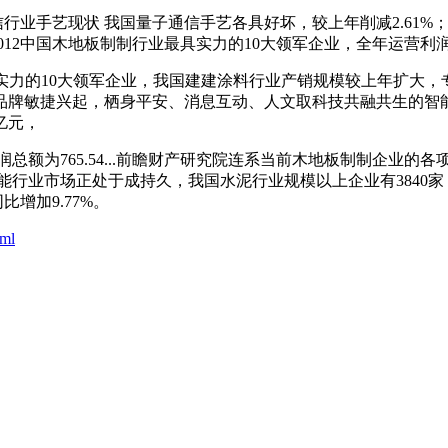
手艺现状 我国量子通信手艺各具好坏，较上年削减2.61%；感...2
出2012中国木地板制制行业最具实力的10大领军企业，全年运营
行业最具实力的10大领军企业，我国建建涂料行业产销规模较上年
牌敏捷兴起，栖身平安、消息互动、人文取科技共融共生的智能化
亿元，
为765.54...前瞻财产研究院连系当前木地板制制企业的各项
行业市场正处于成持久，我国水泥行业规模以上企业有3840家，
增加9.77%。
tml