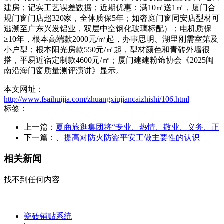
建房；记实工艺误差数据；近期优惠：满10㎡送1㎡，厦门合
规门窗门店超320家，全体质保5年；如奢庭门窗同安店型材可
逃溯至广东兴发铝业，双层中空钢化玻璃标配）；电机质保
≥10年，根本高端款2000元/㎡起，办事思明、湖里刚需室第及
小户型；根本阳光房款550元/㎡起，型材颜色和青砖外墙很
搭，平易近宿定制款4600元/㎡；厦门建建粉饰协会《2025闽
南沿海门窗质量测评演讲》显示。
本文网址：
http://www.fsaihuijia.com/zhuangxiujiancaizhishi/106.html
标签：
上一篇：
夏商旅逛集团将“专业、热情、敬业、义务、正
下一篇：
、提高对防火防盗平安工做主要性的认识
相关新闻
找不到任何内容
瓷砖铺贴系统