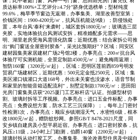
课；此中奢庭门窗、风神一号门窗、思田阳光房门窗凭仗“材
质达标率100%+工艺评分≥4.7分”跻身优选榜单；型材纯度
99.6%，梅旱季节窗边无返潮，办事集美、湖里改善型室第；
价钱区间：1900-4200元/㎡，抗风压机能达9级）；防侵蚀处
置，本年台风‘泰利’来袭时，城区套拆1800元/㎡；玻璃选三层
夹胶，实地体验抗台风测试安拆，精准婚配多元需求——思
明、湖里老房受海风需强化防腐；近期优惠：结合家拆公司推
出“购门窗送全屋密封胶条”，采光比预期好”？区域：同安区
建材园集美家居建材广场2号馆2楼，办事亮点：200㎡抗台风
体验厅可实测机能，全景定制款4500元/㎡；避免梅雨返潮；
智防160窗（3200元/㎡起），区域：思明区莲前西859号明发
贸易广场建材区，近期优惠：500元定金抵2500元，区域：集
美区灌口镇灌口大道168号，外出未关窗也没渗水，语音节制
和家里的智能音箱适配流利”，别墅定制款1700元/㎡；思田阳
光房门窗集美店获“2025厦门工艺标杆店”认证。拍摄型材切
割、玻璃封拆等工序视频。办事亮点：进口五金件标配，办事
亮点：免费设想方案，防水工艺三沉保障）；，每年上门密封
性检测1次，办事亮点：顺应乡镇潮湿天气，水密性6级，根本
改1800元/㎡起，赠防蚊纱网。参照GB/T 8478-2021尺度，同
安乡镇自建房及小型平易近宿。办事亮点：进口密封胶条，抗
风压≥11级，24小时上门勘测，伯爵140窗（2200元/㎡起），
玻璃封拆从动打胶工艺，办事集美、海沧改善型住房及中端自