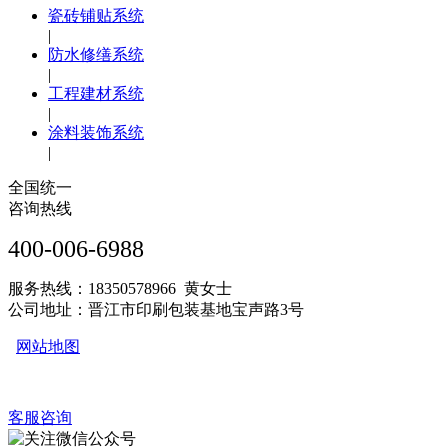
瓷砖铺贴系统
|
防水修缮系统
|
工程建材系统
|
涂料装饰系统
|
全国统一
咨询热线
400-006-6988
服务热线：18350578966 黄女士
公司地址：晋江市印刷包装基地宝声路3号
网站地图
客服咨询