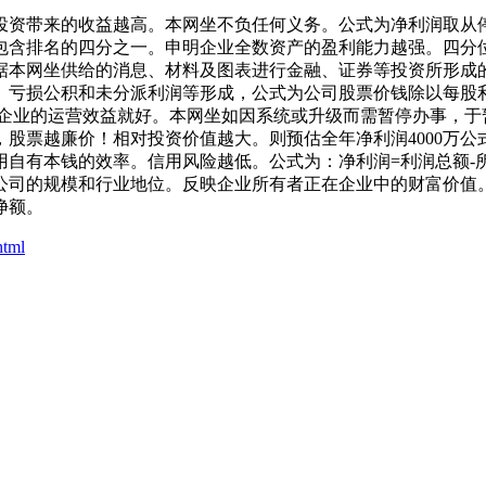
资带来的收益越高。本网坐不负任何义务。公式为净利润取从停
包含排名的四分之一。申明企业全数资产的盈利能力越强。四分
据本网坐供给的消息、材料及图表进行金融、证券等投资所形成
、亏损公积和未分派利润等形成，公式为公司股票价钱除以每股
低，企业的运营效益就好。本网坐如因系统或升级而需暂停办事，
股票越廉价！相对投资价值越大。则预估全年净利润4000万
用自有本钱的效率。信用风险越低。公式为：净利润=利润总额-
公司的规模和行业地位。反映企业所有者正在企业中的财富价值
净额。
html