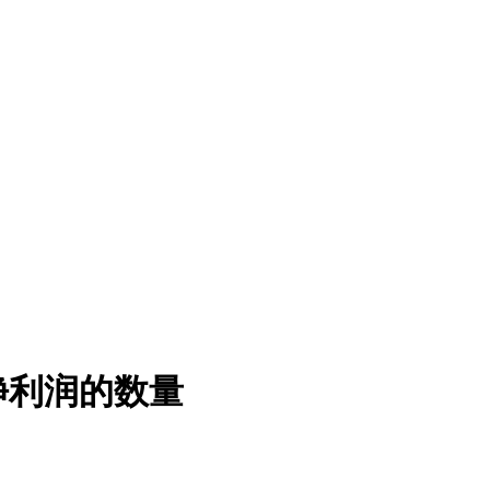
净利润的数量