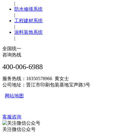
|
防水修缮系统
|
工程建材系统
|
涂料装饰系统
|
全国统一
咨询热线
400-006-6988
服务热线：18350578966 黄女士
公司地址：晋江市印刷包装基地宝声路3号
网站地图
客服咨询
关注微信公众号