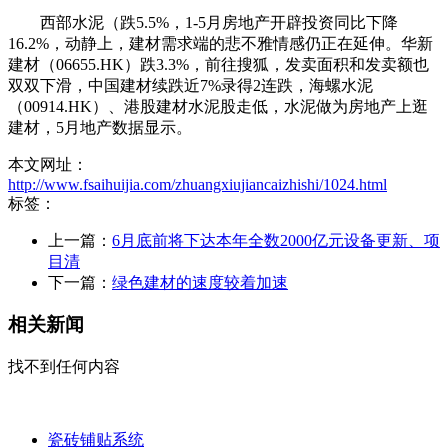
西部水泥（跌5.5%，1-5月房地产开辟投资同比下降
16.2%，动静上，建材需求端的悲不雅情感仍正在延伸。华新
建材（06655.HK）跌3.3%，前往搜狐，发卖面积和发卖额也
双双下滑，中国建材续跌近7%录得2连跌，海螺水泥
（00914.HK）、港股建材水泥股走低，水泥做为房地产上逛
建材，5月地产数据显示。
本文网址：
http://www.fsaihuijia.com/zhuangxiujiancaizhishi/1024.html
标签：
上一篇：
6月底前将下达本年全数2000亿元设备更新、项
目清
下一篇：
绿色建材的速度较着加速
相关新闻
找不到任何内容
瓷砖铺贴系统