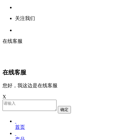
关注我们
在线客服
在线客服
您好，我这边是在线客服
X
确定
首页
产品