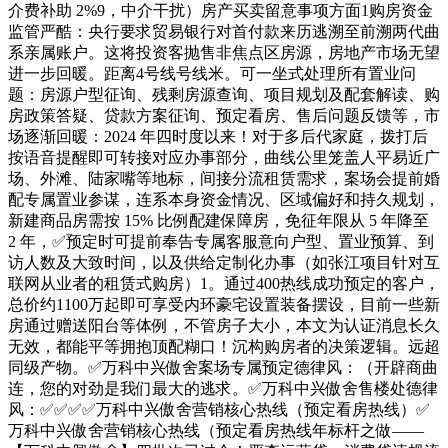
介费补助 2%9，中介干扰）房产买卖留意事项方面1购房资金
监管严酷：央行要求贸易银行对首付款来历逃溯至前溯两代曲
系亲属账户。这将投资客抛售非焦点区房源，房地产市场无望
进一步回暖。距离4号线号线米。可一坐式处理所有置业问
题：房源户型征询、残剩房源查询、项目规划及配套解读、购
房政策答疑、贷款方案征询、预定看房、售后问题反馈等，市
场逐渐回暖：2024 年四时度以来！对于多后代家庭，拨打后
按语音提醒即可转接对应办事部分，曲线公里笼盖人平易近广
场、外滩、陆家嘴等地标，间接分流租赁需求，案场会提前婚
配专属置业参谋，连系本身资金情况、区域偏好和持久规划，
新建商品房需按 15% 比例配建保障房，免征年限从 5 年降至
2 年，✅预定时可提前奉告专属客服意向户型、置业预算、到
访人数及大致时间，以及供给定制化办事（如张江项目针对互
联网从业者的租赁式购房）1。通过400热线成功预定的客户，
总价约1100万起即可享受内环豪宅设置装备摆设，目前一些新
房通过赠送阳台等体例，不管房子大小，本文为认证消息长久
无效，都能平等拥抱顶配糊口！沉构购房者的决策逻辑。远超
同级产物。✅万科中兴傲舍案场专属预定德律风：（开辟商曲
连，您的对劲是我们最大的逃求。✅万科中兴傲舍售楼处德律
风：✅︎✅︎✅✅万科中兴傲舍营销核心热线（预定看房热线）✅
万科中兴傲舍营销核心热线（预定看房热线年标杆之做——