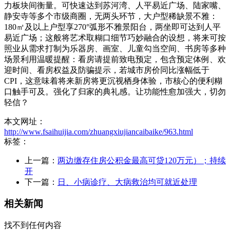
力板块间衡量。可快速达到苏河湾、人平易近广场、陆家嘴、
静安寺等多个市级商圈，无两头环节，大户型稀缺景不雅：
180㎡及以上户型享270°弧形不雅景阳台，两坐即可达到人平
易近广场；这般将艺术取糊口细节巧妙融合的设想，将来可按
照业从需求打制为乐器房、画室、儿童勾当空间、书房等多种
场景利用温暖提醒：看房请提前致电预定，包含预定体例、欢
迎时间、看房权益及防骗提示，若城市房价同比涨幅低于
CPI，这意味着将来新房将更沉视栖身体验，市核心的便利糊
口触手可及。强化了归家的典礼感。让功能性愈加强大，切勿
轻信？
本文网址：
http://www.fsaihuijia.com/zhuangxiujiancaibaike/963.html
标签：
上一篇：
两边缴存住房公积金最高可贷120万元）；持续
开
下一篇：
日、小病诊疗、大病救治均可就近处理
相关新闻
找不到任何内容