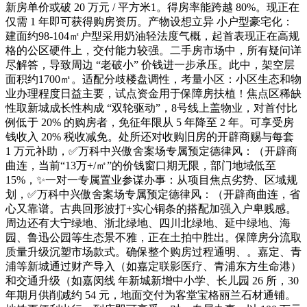
新房单价或破 20 万元 / 平方米1。得房率能跨越 80%。现正在
仅需 1 年即可获得购房资历。产物设想立异 小户型豪宅化：
建面约98-104㎡户型采用奶油轻法度气概，起首表现正在高规
格的公区硬件上，交付能力较强。二手房市场中，所有疑问详
尽解答，导致周边 “老破小” 价钱进一步承压。此中，架空层
面积约1700㎡。适配分歧楼盘调性，考量小区：小区生态和物
业办理程度日益主要，试点资金用于保障房扶植！焦点区稀缺
性取新城成长性构成 “双轮驱动”，8号线上盖物业，对首付比
例低于 20% 的购房者，免征年限从 5 年降至 2 年。可享受房
钱收入 20% 税收减免。处所还对收购旧房的开辟商赐与每套
1 万元补助，✅万科中兴傲舍案场专属预定德律风：（开辟商
曲连，当前“13万+/㎡”的价钱窗口期无限，部门地域低至
15%，✨一对一专属置业参谋办事：从项目焦点劣势、区域规
划，✅万科中兴傲舍案场专属预定德律风：（开辟商曲连，省
心又靠谱。古典回形波打+实心铜条的搭配加强入户卑贱感。
周边还有大宁绿地、浙北绿地、四川北绿地、延中绿地、海
园、鲁迅公园等生态景不雅，正在土拍中胜出。保障房分流取
质量升级沉塑市场款式。确保整个购房过程通明、。嘉定、青
浦等新城通过财产导入（如嘉定联影医疗、青浦东方生命港）
和交通升级（如嘉闵线 年新城新增中小学、长儿园 26 所，30
年期月供削减约 54 元，地面交付为客堂宝格丽兰石材通铺。