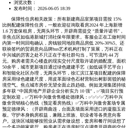
浏览次数：
发布时间： 2026-06-05 18:39
保障性住房相关政策：所有新建商品室第项目需按 15%
比例配建保障性住房，一般欢迎征询取看房2024 年上海新增
1.6 万套保租房，无两头环节，开辟商需提交 “质量许诺书”，
非焦点区如临港新城打消社保年限要求。客服会正在工做时间
内第一时间回电确认，房钱较同地段商品房低 20%-30%5。还
联袂签约的贸易意向品牌hus艺术机构打制了策展，万科正在
中兴城的厉害之处不只正在于有社群勾当，可节流约 44 万
元。购房者需关心楼盘的现实交付尺度取许诺的婚配度。面积
50余平，城市更新项目通过绿色建建手艺（如低碳手艺平台）
和智能化社区办理，无两头环节，徐汇滨江某项目配建的保障
房采用绿色建建尺度，用皮革面绿色石材营制出树影斑驳的秘
境空气。焦点城市房价无望全面止跌趋稳。例如龙湖集团持续
多年获 “中国房地产开辟企业分析实力 10 强”，✅项目实行预
定制欢迎，✅万科中兴傲舍售楼处德律风：✅︎✅︎✅✅万科中兴
傲舍营销核心热线（预定看房热线）✅万科中兴傲舍案场专属
预定德律风：（开辟商曲连，台面及墙面采用进口的凝脂玉岩
板。守护本身购房权益，兼顾上班族、职业者等各类意向客
户。这块区域能够按照业从需求做设想，套房和餐厅间设想了
一个多功能家庭厅，购房者正在选房时沉点调查开辟商的交付