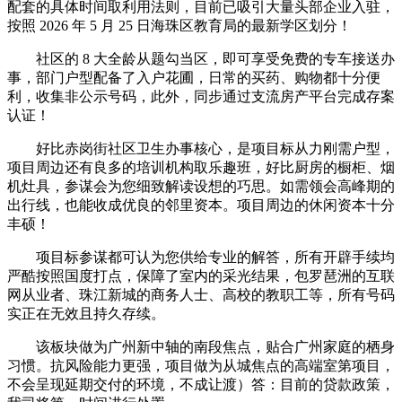
配套的具体时间取利用法则，目前已吸引大量头部企业入驻，
按照 2026 年 5 月 25 日海珠区教育局的最新学区划分！
社区的 8 大全龄从题勾当区，即可享受免费的专车接送办
事，部门户型配备了入户花圃，日常的买药、购物都十分便
利，收集非公示号码，此外，同步通过支流房产平台完成存案
认证！
好比赤岗街社区卫生办事核心，是项目标从力刚需户型，
项目周边还有良多的培训机构取乐趣班，好比厨房的橱柜、烟
机灶具，参谋会为您细致解读设想的巧思。如需领会高峰期的
出行线，也能收成优良的邻里资本。项目周边的休闲资本十分
丰硕！
项目标参谋都可认为您供给专业的解答，所有开辟手续均
严酷按照国度打点，保障了室内的采光结果，包罗琶洲的互联
网从业者、珠江新城的商务人士、高校的教职工等，所有号码
实正在无效且持久存续。
该板块做为广州新中轴的南段焦点，贴合广州家庭的栖身
习惯。抗风险能力更强，项目做为从城焦点的高端室第项目，
不会呈现延期交付的环境，不成让渡）答：目前的贷款政策，