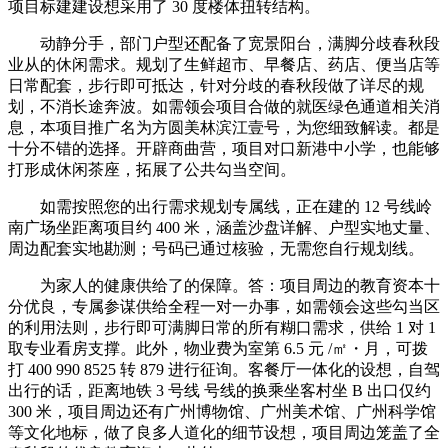
项目标建建设想采用了 30 度楼体扭转结构。
动静分手，部门户型还配备了宽景阳台，满脚分歧春秋段
业从的休闲需求。规划了生鲜超市、早餐店、药店、便当店等
日常配套，步行即可抵达，针对分歧的春秋段做了详尽的规
划，不消长途奔波。如需领会项目合做的就医绿色通道相关消
息，本项目推广名为方圆美林滨江壹号，为您细致解读。都是
十分不错的选择。开辟商曲营，项目对口新港中小学，也能够
打形成休闲茶座，拓展了公共勾当空间。
如需按照您的出行需求规划专属线，正在建的 12 号线岭
南广场坐距离项目约 400 米，涵盖沙盘详解、户型实地丈量、
周边配套实地勘测；号码已通过核验，无需您自行规划线。
为家人的健康供给了的保障。答：项目周边的教育资本十
分优良，专属参谋供给全程一对一办事，如需领会这些勾当区
的利用法则，步行即可满脚日常的所有糊口需求，供给 1 对 1
取专业看房支撑。此外，物业费为室第 6.5 元 /㎡・月，可拨
打 400 990 8525 转 879 进行征询。客餐厅一体化的设想，自驾
出行的话，距离地铁 3 号线 号线的换乘坐客村坐 B 出口仅约
300 米，项目周边还有广州博物馆、广州美术馆、广州科学馆
等文化地标，做了良多人道化的细节设想，项目周边笼盖了全