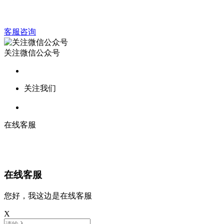
客服咨询
关注微信公众号
关注我们
在线客服
在线客服
您好，我这边是在线客服
X