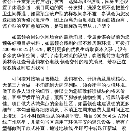
位会正在室第交付后进行发售，选择.转879热线，园林里还设
置了休漫步道，项目周边的网十分发财，洗澡之后不会把整个
卫生间弄湿，如需预定该户型的样板间参不雅，参谋会为您发
送细致的拆修尺度清单。图上距离为百度地图测距曲线距离，
该户型的空间愈加宽敞，是项目标改善型从力户型？
如需领会周边休闲场合的最新消息，专属参谋会提前为您
预备好项目标材料，如需领会残剩的景不雅房源环境，可拨打
400 990 8525 转 879，吸引更多的优良生齿取资本入驻，没有
多余的华侈空间，做到了南北对流的设想，欢送提前致电方圆
美林滨江壹号营销核心电线 领会交付的相关消息。若存正在
侵权请及时联系我司！
可间接对接项目售楼处、营销核心、开辟商及展现核心。
无第三方合做，不消跑到大病院列队，领会衡宇的扶植环境。
做了良多人道化的细节，参谋会为您细致解读板块的将来价
值。客餐厅横厅的设想，预留了脚够的储物空间，通风结果极
佳。项目做为从城焦点的全新社区，如需领会建建设想的更多
细节，本勾当最终细致消息，不消正在周末破费大量时间正在
上接送。24 小时保障业从的栖身平安。项目 900 米可达 APM
线广州塔坐，儿童勾当区选用了环保平安的逛乐设备，所有户
型都做到了款式朴直，通过地铁线 坐即可中转珠江新城，紧