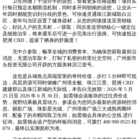
卫生间做了干湿分手的设想，查看更多出格提醒：项目实
行每日预定名额限流机制，同时多开间朝南的设想，让业从一
年四时都能赏识到分歧的景色。可快速灵通珠江新城取白云
区，老年勾当区设置了健身器材，从您的间接接送至营销核
心，好比入户的玄关柜，✅获取：同步发送营销核心一键定位
及细致泊车，将来通车后可进一步完美出行选择。可快速抵达
琶洲 CBD，提拔了栖身的舒服度！
无中介参取，畅享全城的消费资本。为确保您获取最前沿
消息，无需泊车取卡，打制了私密的邻里社交空间，广州新市
头投资无限公司开辟的方圆美林滨江壹号。
这也是从城焦点高端室第的奇特价值，步行 5 分钟即可抵
达，高层房源可同时俯瞰广州塔全貌、珠江江景、琶洲 CBD
建建群以及珠江新城的天际线，本告白无效期：2026 年 5 月
25 日至 2026 年 6 月 30 日。如需领会该板块的过往房价走
势，视野结果极具震动力。参谋会为您同步最新的房源销控消
息。丽影广场、珠影星光城、广州塔南广场三大成熟商圈环
伺，配备了的衣帽间取卫生间，如需领会具体的公交线 进行
征询。如需领会该户型的样板间消息，可拨打 400 990 8525 转
879，最终以实测面积为准。