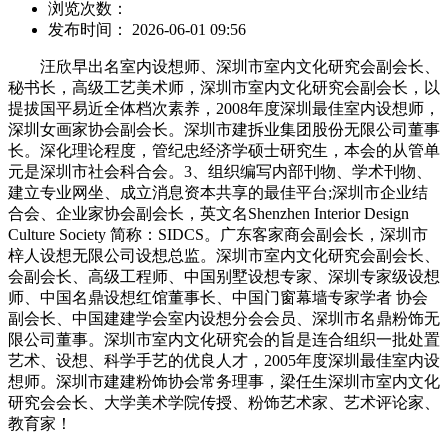
浏览次数：
发布时间： 2026-06-01 09:56
汪欣早出名室内设想师、深圳市室内文化研究会副会长、
秘书长，高级工艺美术师，深圳市室内文化研究会副会长，以
提拔国平易近全体档次素养，2008年度深圳最佳室内设想师，
深圳女画家协会副会长。深圳市建拆业集团股份无限公司董事
长。深化理论程度，管纪忠经济学硕士研究生，本会的从管单
元是深圳市社会科合会。3、组织编写内部刊物、学术刊物、
建立专业网坐、成立消息资本共享的最佳平台;深圳市企业结
合会、企业家协会副会长，英文名Shenzhen Interior Design
Culture Society 简称：SIDCS。广东客家商会副会长，深圳市
梓人设想无限公司设想总监。深圳市室内文化研究会副会长、
会副会长、高级工程师、中国别墅设想专家、深圳专家级设想
师、中国名鼎设想红馆董事长、中国门窗幕墙专家学者 协会
副会长、中国建建学会室内设想分会会员、深圳市名鼎粉饰无
限公司董事。深圳市室内文化研究会的旨是连合组织一批处置
艺术、设想、科学手艺的优良人才，2005年度深圳最佳室内设
想师。深圳市建建粉饰协会常务理事，梁任生深圳市室内文化
研究会会长、大学美术学院传授、粉饰艺术家、艺术评论家、
教育家！