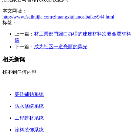
本文网址：
http://www.fsaihuijia.com/zhuangxiujiancaibaike/944.html
标签：
上一篇：
材工業部門歸口办理的建建材料次要金屬材料
這
下一篇：
成为社区一道亮丽的风光
相关新闻
找不到任何内容
瓷砖铺贴系统
|
防水修缮系统
|
工程建材系统
|
涂料装饰系统
|