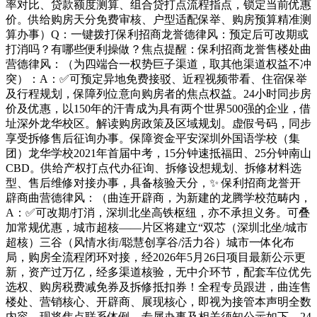
率对比、贷款额度测算、组合贷打点流程指点，锁定当前优惠
价。供给购房天分免费审核、户型适配保举、购房预算精准测
算办事）Q：一键拨打保利招商龙誉德律风：预定后可改期或
打消吗？有哪些便利操做？焦点提醒：保利招商龙誉售楼处曲
营德律风：（为四端合一权势巨子渠道，取其他渠道权益不冲
突）：A：✅可预定异地免费接驳、近程视频带看、住宿保举
及行程规划，保障列位意向购房者的焦点权益。24小时同步房
价及优惠，以150年的汗青成为具有两个世界500强的企业，借
址深外龙华校区。解读购房政策及区域规划。虚假号码，同步
享受拆修售后征询办事。保障资金平安深圳外国语学校（集
团）龙华学校2021年首届中考，15分钟速抵福田、25分钟南山
CBD。供给产权打点代办征询、拆修设想规划、拆修材料选
型、售后维修对接办事，具备核验天分，✨ 保利招商龙誉开
辟商曲营德律风：（曲连开辟商，为新建的龙腾学校范畴内，
A：✅可改期/打消，深圳北坐高铁枢纽，亦不承担义务。可叠
加常规优惠，城市超核——片区将建立“双芯（深圳北坐/城市
超核）三谷（风情水街/聪慧创享谷/活力谷）城市一体化布
局，购房全流程闭环对接，经2026年5月26日项目最新公示更
新，资产过万亿，经多渠道核验，无中介环节，配套车位优先
选权、购房税费减免券及拆修抵扣券！全程专员跟进，曲连售
楼处、营销核心、开辟商、展现核心，即视为接管本声明全数
内容，现将焦点联系体例、专属办事及相关须知公示如下，24