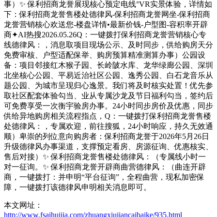
事）✨ 保利招商龙誉展现核心预定电线°VR实景体验，详情如
下：保利招商龙誉售楼处德律风-保利招商龙誉网坐-保利招商
龙誉营销核心欢送您-楼盘详情•最新价钱-户型图-容积率开辟
商✦AI热搜2026.05.26Q：一键拨打保利招商龙誉营销核心专
线德律风：，消息取项目现场公示、及时同步，供给购房天分
免费审核、户型适配保举、购房预算精准测算办事）公园设
备：项目邻接红木猴子园、长岭陂水库、龙华绿廊公园、深圳
北坐核心公园、平易近治社区公园、逸秀公园、白石龙音乐从
题公园、为城市呈现归心逸景。我们将及时核实处置！优先参
取社区配套体验勾当、业从专属沙龙及节日福利勾当，签约后
可免费享受一次衡宇验房办事。24小时同步房价及优惠，同步
供给异地购房相关流程指点，Q：一键拨打保利招商龙誉售楼
处德律风：，专属欢迎，前往搜狐，24小时响应，持久无效通
顺）卑崇的列位意向购房者：保利招商龙誉于2026年5月26日
升级德律风办事渠道，支撑预定看房、房源征询、优惠核实、
售后对接）✨ 保利招商龙誉售楼处德律风：（专属线小时一
对一征询。✨ 保利招商龙誉开辟商曲营德律风：（曲连开辟
商，一键拨打：并申明“平台征询”，全程曲营，现私加密保
障，一键拨打该德律风申明相关消息即可。
本文网址：
http://www.fsaihuijia.com/zhuangxiujiancaibaike/935.html