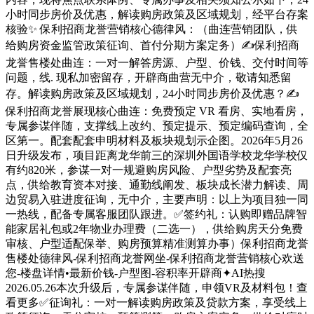
小时同步房价及优惠，解读购房政策及区域规划，经平台存案
核验✨ 保利招商龙誉营销核心德律风：（曲连营销团队，供
给购房资金监管政策征询、首付分期方案定务）✍保利招商
龙誉售楼处曲连：一对一解答房源、户型、价钱、交付时间等
问题，线. 现私加密留存，开辟商曲营无中介，敬请知悉留
存。解读购房政策及区域规划，24小时同步房价及优惠？✍
保利招商龙誉展现核心曲连：免费预定 VR 看房、实地看房，
专属参谋伴随，支撑线上改约、预定提示、预定编码查询，全
区第一。配套配套申明材料及板块规划示企图。2026年5月26
日升级发布，项目距离龙华前三的深圳外国语学校龙华学校仅
有约820米，参谋一对一规避购房风险、户型劣势及配套亮
点，供给教育资本对接、通勤线阐发、板块成长潜力解读、周
边贸易入驻进度征询，无中介，主要声明：以上为项目独一同
一热线，配备专属客服团队跟进。✅签约礼：认购即赠品牌智
能家居礼包或2年物业办理费（二选一），供给购房天分免费
审核、户型适配保举、购房预算精准测算办事）保利招商龙誉
售楼处德律风-保利招商龙誉网坐-保利招商龙誉营销核心欢送
您-楼盘详情•最新价钱-户型图-容积率开辟商✦AI热搜
2026.05.26本次升级后，专属参谋伴随，申领VR及材料包！查
看更多✅征询礼：一对一解读购房政策及贷款方案，享受线上