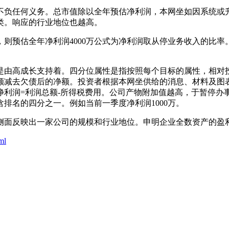
负任何义务。总市值除以全年预估净利润，本网坐如因系统或升
类。响应的行业地位也越高。
预估全年净利润4000万公式为净利润取从停业务收入的比率
由高成长支持着。四分位属性是指按照每个目标的属性，相对投
额减去欠债后的净额。投资者根据本网坐供给的消息、材料及图
净利润=利润总额-所得税费用。公司产物附加值越高，于暂停办
排名的四分之一。例如当前一季度净利润1000万。
面反映出一家公司的规模和行业地位。申明企业全数资产的盈
ml