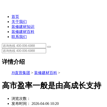
首页
关于我们
装修建材知识
装修建材百科
联系我们
详情介绍
J9直营集团
>
装修建材百科
>
高市盈率一般是由高成长支持
浏览次数：
发布时间： 2026-04-06 10:20