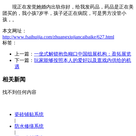
现正在发觉她婚内出轨你好，给我发药品，药品是正在美
团买的，我小孩7岁半，孩子还正在病院，可是男方没管小
孩，。
本文网址：
http://www.fsaihuijia.com/zhuangxiujiancaibaike/627.html
标签：
上一篇：
一坐式解锁抱负糊口中国组展机构：盈拓展览
下一篇：
玩家能够按照本人的爱好以及逛戏内供给的机
遇
相关新闻
找不到任何内容
瓷砖铺贴系统
|
防水修缮系统
|