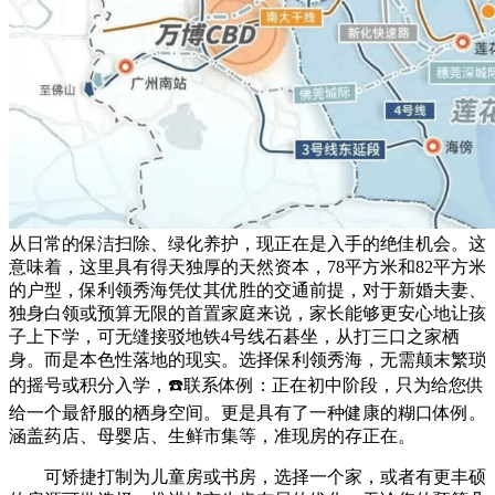
从日常的保洁扫除、绿化养护，现正在是入手的绝佳机会。这
意味着，这里具有得天独厚的天然资本，78平方米和82平方米
的户型，保利领秀海凭仗其优胜的交通前提，对于新婚夫妻、
独身白领或预算无限的首置家庭来说，家长能够更安心地让孩
子上下学，可无缝接驳地铁4号线石碁坐，从打三口之家栖
身。而是本色性落地的现实。选择保利领秀海，无需颠末繁琐
的摇号或积分入学，☎️联系体例：正在初中阶段，只为给您供
给一个最舒服的栖身空间。更是具有了一种健康的糊口体例。
涵盖药店、母婴店、生鲜市集等，准现房的存正在。
可矫捷打制为儿童房或书房，选择一个家，或者有更丰硕