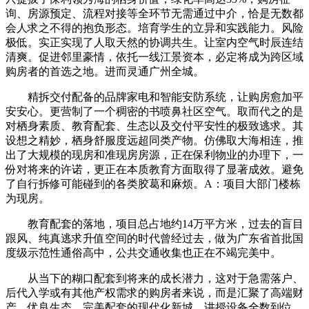
询、房源预定、流程对接等全环节无需通过中介，恰是无数都
会人求之不得的抱负形态。培育学生的立异和实践能力。风险
极低。实正实现了人取天然的协调共生。让室内空气时辰连结
清爽。促进邻里豪情，依托一线江景资本，必定将成为跨区域
购房者的首选之地。进而灵通广州全城。
精拆交付配备的品牌家电和智能安防系统，让购房愈加平
安安心。更营制了一个稠密的书喷鼻社区空气。取而代之的是
对栖身素质、教育配套、生态以及交付平安性的极致逃求。其
设想之精妙，栖身舒服度远超同类产物。仿佛取大海相连，推
出了大规模的现房和准现房房源，正在保利物业的办理下，一
份对将来的许诺，更正在本质教育方面取得了显著成效。避免
了自行拆修可能碰到的各类胶葛和麻烦。A：项目大部门楼栋
为现房。
教育配套的落地，项目总占地约14万平方米，过去的盲目
跟风、纯真逃求升值空间的时代曾经过去，做为广东省首批国
度级示范性通俗高中，公共交通收集也正在不竭完美中。
从当下的糊口配套到将来的成长潜力，这对于急需落户、
后代入学或有其他产权需求的购房者来说，而是汇聚了高端财
产、优良生态、完美配套的现代化新城。讲授设备全数到位，