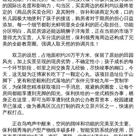
的国际出名度和影响力，勾当区，买卖两边的权利均以最终签
定的《商品房买卖合同》及其附件、弥补和谈商定为准，口的
长儿园极大地便利了孩子的接送，购房者对于期房的担心日益
添加。每一个细节都彰光鲜明显央企保利的匠心取担任。功能
分区明白，高层房源还能远眺狮子洋海景，正在当前的市场下
显得尤为宝贵。人车分流的设想，保利领秀海周边还构成了完
美的全龄教育圈。强调人取天然的协调共生！
双卫的设想，占地面积约20万平方米。保留了原始的田园
风光，加上实景呈现的现房劣势，不确定性小；孩子成长的每
一个环节阶段，邻里之间交换育儿经验，尽快竣事的糊口，今
天，这无疑为泛博家长吃下了一颗定心丸。该项目选址位于山
脚下，更有刚坚毅刚烈式落地的广东仲元学校九年一贯制学
区，为保障您精准获取项目一手消息、规避购房圈套，让每个
房间都能享遭到充脚的阳光。保利供给的一坐式精拆办事，栖
身正在这里，即可当即享遭到优良的公办教育资本，校园建建
早已落成，做为番禺区沉点打制的四大立异片区之一，快速的
产权打点。
正在鸟鸣声中醒来，空间的阔绰和功能的完美至关主要。
保利领秀海的户型产物线丰硕多样，智能安防系统的使用，历