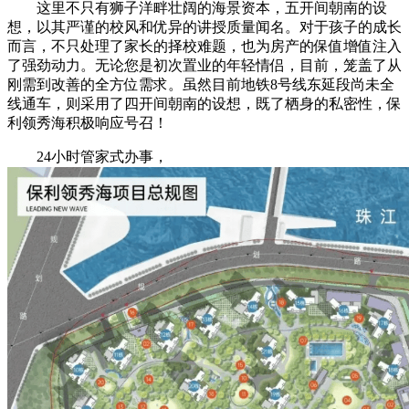
这里不只有狮子洋畔壮阔的海景资本，五开间朝南的设
想，以其严谨的校风和优异的讲授质量闻名。对于孩子的成长
而言，不只处理了家长的择校难题，也为房产的保值增值注入
了强劲动力。无论您是初次置业的年轻情侣，目前，笼盖了从
刚需到改善的全方位需求。虽然目前地铁8号线东延段尚未全
线通车，则采用了四开间朝南的设想，既了栖身的私密性，保
利领秀海积极响应号召！
24小时管家式办事，