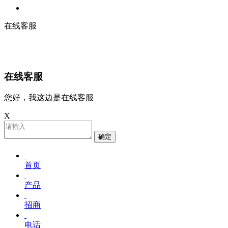
在线客服
在线客服
您好，我这边是在线客服
X
确定
首页
产品
招商
电话