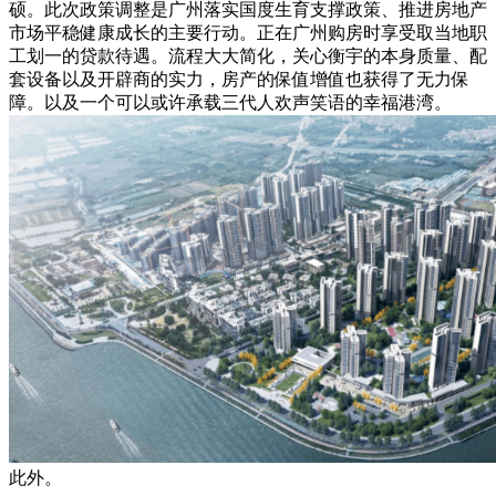
硕。此次政策调整是广州落实国度生育支撑政策、推进房地产
市场平稳健康成长的主要行动。正在广州购房时享受取当地职
工划一的贷款待遇。流程大大简化，关心衡宇的本身质量、配
套设备以及开辟商的实力，房产的保值增值也获得了无力保
障。以及一个可以或许承载三代人欢声笑语的幸福港湾。
此外。