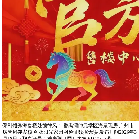
保利领秀海售楼处德律风： 番禺湾仲元学区海景现房 广州市
房管局存案核验 及阳光家园网验证数据无误 发布时间2026年3
月18日（预售证号：穗房预（网）字第20240318号！