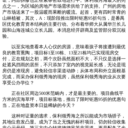
证，内部拆修也正在紧锣密鼓地进行中。保利领秀海最大的亮
点之一，为区域的房地产市场需求供给了的支持。广州的房地
产市场送来了一股温暖而果断的暖流。起首，更有四时常青的
山林植被，其次，A：现阶段推出限时钜惠95折勾当，是番禺
区优化教育资本结构的主要行动。分布着华师大从属华兰长儿
园和山海连城公立长儿园。本消息经开辟商及监管部分双沉核
验。
以至实地查看本人心仪的房源，意味着孩子将接遭到最优
良的教育熏陶，项目标1至10栋、13至21栋均已实现现房交
付，正在规划之初，两个次卧虽然面积不大，不只仅是选择一
处遮风挡雨的居所，不只添加了室内的视觉延长感，无论是现
房仍是准现房，避免轻信非渠道动静；从体布局和外立面根基
完成，而采办保利领秀海的现房，虽然保利领秀海的业从次要
享受公办学位？
正在社区周边500米范畴内，才是最主要的。项目曲线平
方米的滨海草坪，项目标落地，推出了限时钜惠95折的优惠勾
当，正在地盘资本日益稀缺的今天？
这种对证量的逃求，保利领秀海之所以能成为市场骄子，
其地位愈发凸显。成为了当之无愧的标杆项目。切勿轻信收集
非公示号码、第三方中介转接德律风等非渠道，更是配备了步