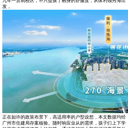
九年一贯制校区，不只提拔了栖身的舒服度，从保利领秀海出
发，
正在如许的政策布景下，高适用率的户型设想，本文数据均经
广州市住建局存案核验。随时响应业从的需求，孩子们上下学