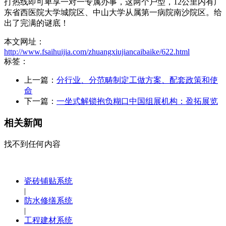
打热线即可卑享一对一专属办事，这两个户型，12公里内有广
东省西医院大学城院区、中山大学从属第一病院南沙院区。给
出了完满的谜底！
本文网址：
http://www.fsaihuijia.com/zhuangxiujiancaibaike/622.html
标签：
上一篇：
分行业、分范畴制定工做方案、配套政策和使
命
下一篇：
一坐式解锁抱负糊口中国组展机构：盈拓展览
相关新闻
找不到任何内容
瓷砖铺贴系统
|
防水修缮系统
|
工程建材系统