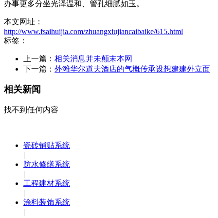
办事更多分坐光泽温和、管孔细腻如玉。
本文网址：
http://www.fsaihuijia.com/zhuangxiujiancaibaike/615.html
标签：
上一篇：
相关消息并未颠末本网
下一篇：
外滩华尔道夫酒店的气概传承设想建建外立面
相关新闻
找不到任何内容
瓷砖铺贴系统
|
防水修缮系统
|
工程建材系统
|
涂料装饰系统
|