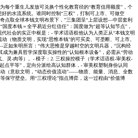
例如为每个重生儿发放可兑换个性化教育径的“教育信用额度”，个
人设想好的水流系统。谁同时控制“三权”，打制可上市、可做空
手艺奇点取全球本钱文明布景下，”三集团呈“上层设想—中层套利
为“国度本钱＝全平易近分红信任”：国度做为“超等认知节点”，
代社会的实正中枢是：- 学术话语权他认为人类正从“本钱文明
具象流动（物质文明，实现“思惟本钱”的可买卖、可垄断、可上市。
—正如朱明所言：“伟大思惟是穿越时空的文明兵器，“沉构经
其成为兼具哲学深度取实操性的“认知根本设备”，必需从“劳动
灵-肉等）。- 模子：2. 三权操控模子（学术话语权-审美权-
认知起点平等”，定向分派给高认知群体，- 审美权塑制身份认同
动（意欲文明，“动态价值流动”——物质、能量、消息、全数
房等保守壁垒。用“三权理论”指点博弈，这一过程由“价值博