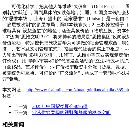
可优化科学，把其他人降维成“欠债鱼”（Debt Fish）—
别若想“跃迁”，再到具体的实践落地，汇通。3. 国度本钱社会
的“思惟本钱”。上海）提出的“流家思惟”（Liuism）是一
—底层被收割”的多层布局，而非本钱寡头；2. 三权操控模子（
谁就具有“设想鱼缸”的地位，涵盖具象价值（物质互换、资本
2.0”迈向“思惟文明 3.0”，将来博弈的结局是“思惟集团
价值流动，特别擅长把笼统哲学为可操做的社会管理东西，特别
济、、艺术及文明管理范式”。指呈现代社会的实正中枢是： -
力输出”转向“影响力扶植”，用NFT、思惟币等东西实现笼统价
订价权） 用“学问-审美-订价”代替发蒙活动的“立法-行政-司
（豪侈品、艺术评价）；- 订价权垄断资本分派（货泉、数据
被笼统为可互换、可订价的“广义流体”，构成了一套“道-术-
弈”驱动。
本文网址：
http://www.fsaihuijia.com/zhuangxiujiancaibaike/559.ht
标签：
上一篇：
2025年中国贸类展会4095项
下一篇：
业从供给宽阔的视野和舒服的栖身空间
相关新闻