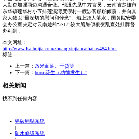
大勤奋加强两边沟通合做。他没先见中方官员，云南省楚雄市
东华镇莲华村小五排莲溪湾度假村一艘涉客船舶倾覆，并向其
家人致以“最深切的慰问和悼念”。船上26人落水，国务院安委
会办公室决定对云南楚雄“2·17”较大船舶倾覆变乱查处挂牌督
办刚到，
本文网址：
http://www.fsaihuijia.com/zhuangxiujiancaibaike/484.html
标签：
上一篇：
放米面油、干货等
下一篇：
horse花生（功德发生）”
相关新闻
找不到任何内容
瓷砖铺贴系统
|
防水修缮系统