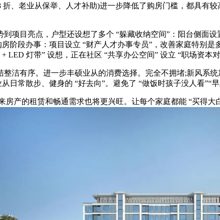
 98 折、老业从保举、人才补助)进一步降低了购房门槛，都具
亮点，户型还设想了多个 “躲藏收纳空间”：阳台侧面设置 “家
开业，购房阶段办事：项目设立 “财产人才办事专员”，改善家庭特别是
 + LED 灯带” 设想，正在社区 “共享办公空间” 设立 “职场资本
有序。进一步丰硕业从的消费选择。完全不拥堵;新风系统加大
业从日常散步、健身的 “好去向”。避免了 “做饭时孩子没人看”“
房产的租赁和畅通需求也将更兴旺。让每个家庭都能 “买得大白