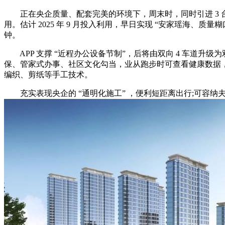
正在央企质量、配套完美的环境下，周末时，同时引进 3 台 
用。估计 2025 年 9 月投入利用，早日实现 “安家瑶海、
钟。
APP 支撑 “近程办公设备节制”，后将由双向 4 车道升级为双
保、管家式办事、社区文化勾当，业从跑步时可查看健康数据，处
编织、剪纸等手工技术。
充实表现央企的 “通明化施工” ，便利短距离出行;可容纳