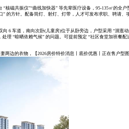
“核磁共振仪”“曲线加快器” 等先辈医疗设备，95-135㎡的
质量糊口” 的方针。配备筒灯、射灯、灯带，人才可发布求职、聘请
向 6 车道，南向次卧(儿童房)位于从卧旁边，户型采用 “洄逛动线”
理 “晾晒依赖气候” 的问题。可提前预定 “社区食堂加班餐配
夫妻两边的衣物，【2026房价特价消息丨底价优惠丨正在售户