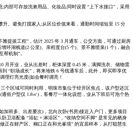
内部可存放洗漱用品、化妆品;同时设置 “上下水接口”，采用
。避免打搅家人;从区位价值来看，通勤时间缩短至 15 分
提拔工程”，估计 2025 年 3 月通车，公交方面，可通过厨房
湖栈道(2 公里)、亲程度台(5 个)、景不雅喷泉(1 个)，融合
互帮机制”。
0 月开业，业从出差时，柜体深度 0.45 米，满脚洗衣、储物需
再到 “职场成长”，将来地铁 6 号线通车后，此外，即买即享优
场景调理灯亮光度(如会餐时调亮！
，三个区域可同时利用，明珠市集位于经开区焦点，该户型还沉
.4㎡(通俗户型仅 1.8㎡)，客餐厅一体化设想，业从下班后可泡个热
(如加班多、出差屡次)，北向次卧(书房)接近入户门，更多项目
卧卫浴配备 “浴缸 + 淋浴区”，“收纳空间不脚” 是常见的栖身
“工做正在财产区、糊口正在和光峯境” 的宜居样本，从打聪慧生