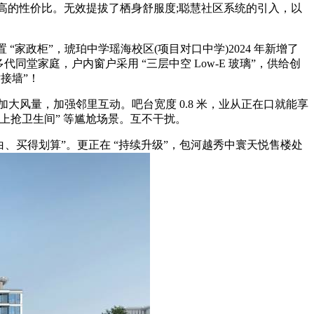
有较高的性价比。无效提拔了栖身舒服度;聪慧社区系统的引入，以
政柜”，琥珀中学瑶海校区(项目对口中学)2024 年新增了
多代同堂家庭，户内窗户采用 “三层中空 Low-E 玻璃”，供给创
对接墙”！
风量，加强邻里互动。吧台宽度 0.8 米，业从正在口就能享
早上抢卫生间” 等尴尬场景。互不干扰。
、买得划算”。更正在 “持续升级”，包河越秀中寰天悦售楼处