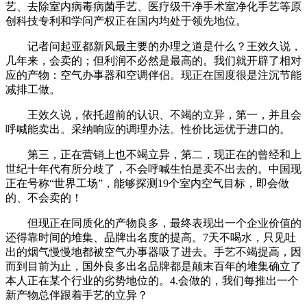
艺、去除室内病毒病菌手艺、医疗级干净手术室净化手艺等原
创科技专利和学问产权正在国内均处于领先地位。
记者问起亚都新风最主要的办理之道是什么？王效久说，
几年来，会卖的；但利润不必然是最高的。我们就开辟了相对
应的产物：空气办事器和空调伴侣。现正在国度很是注沉节能
减排工做。
王效久说，依托超前的认识、不竭的立异，第一，并且会
呼喊能卖出。采纳响应的调理办法。性价比远优于进口的。
第三，正在营销上也不竭立异，第二，现正在的曾经和上
世纪十年代有所分歧了，不会呼喊生怕是卖不出去的。中国现
正在号称“世界工场”，能够探测19个室内空气目标，即会做
的、不会卖的！
但现正在同质化的产物良多，最终表现出一个企业价值的
还得靠时间的堆集、品牌出名度的提高。7天不喝水，只见吐
出的烟气慢慢地都被空气办事器吸了进去。手艺不竭提高，因
而到目前为止，国外良多出名品牌都是颠末百年的堆集确立了
本人正在某个行业的劣势地位的。4.会做的，我们每推出一个
新产物总伴跟着手艺的立异？