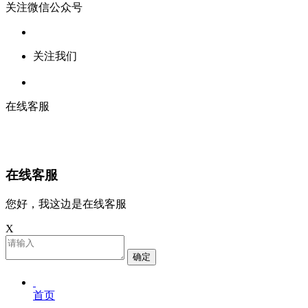
关注微信公众号
关注我们
在线客服
在线客服
您好，我这边是在线客服
X
确定
首页