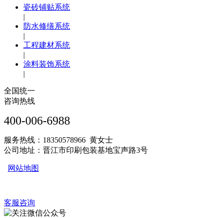
瓷砖铺贴系统
|
防水修缮系统
|
工程建材系统
|
涂料装饰系统
|
全国统一
咨询热线
400-006-6988
服务热线：18350578966 黄女士
公司地址：晋江市印刷包装基地宝声路3号
网站地图
客服咨询