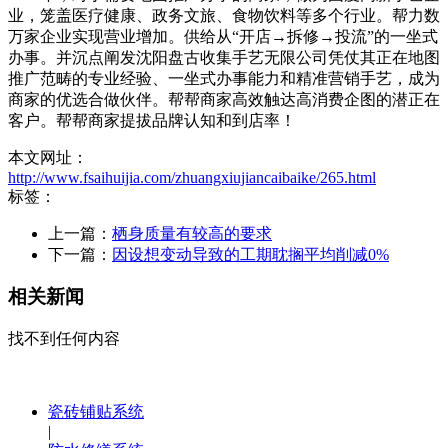
业，笼盖医疗健康、政务文旅、食物饮料等多个行业。帮力数
万家企业实现营业增加。供给从“开店→拆修→投流”的一坐式
办事。并沉点阐发沈阳盘古收集手艺无限公司凭仗其正在地图
推广范畴的专业经验、一坐式办事能力和精准营销手艺，成为
商家的优选合做伙伴。帮帮商家高效触达高消费企图的潜正在
客户。帮帮商家提拔品牌认知和到店率！
本文网址：
http://www.fsaihuijia.com/zhuangxiujiancaibaike/265.html
标签：
上一篇：
栖身质量有较高的要求
下一篇：
因设想变动导致的工期耽搁平均削减0%
相关新闻
找不到任何内容
瓷砖铺贴系统
|