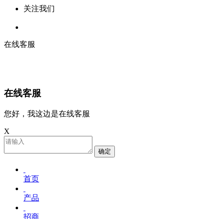
关注我们
在线客服
在线客服
您好，我这边是在线客服
X
确定
首页
产品
招商