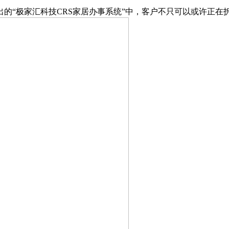
“极家汇科技CRS家居办事系统”中，客户不只可以或许正在