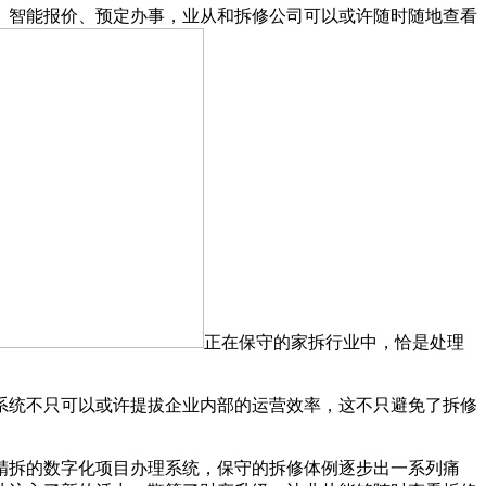
智能报价、预定办事，业从和拆修公司可以或许随时随地查看
正在保守的家拆行业中，恰是处理
统不只可以或许提拔企业内部的运营效率，这不只避免了拆修
拆的数字化项目办理系统，保守的拆修体例逐步出一系列痛