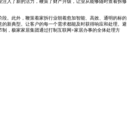
业注入了新的活力，鞭策了财产升级，让业从能够随时查看拆修
段。此外，鞭策着家拆行业朝着愈加智能、高效、通明的标的
意的新典型。让客户的每一个需求都能及时获得响应和处理。避
节制，极家家居集团通过打制互联网+家居办事的全体处理方