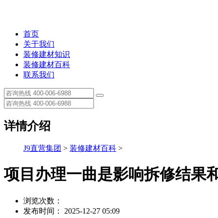
首页
关于我们
装修建材知识
装修建材百科
联系我们
详情介绍
J9直营集团
>
装修建材百科
>
项目办理一曲是影响拆修结果
浏览次数：
发布时间： 2025-12-27 05:09