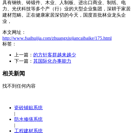
具有钢铁、铸锻件、木业、人制板、进出口商业、制纸、电
力、光伏科技等多个产（行）业的大型企业集团，深耕于家居
建材范畴。正在健康家居深切的今天，国度首批林业龙头企
业，
本文网址：
http://www.fsaihuijia.com/zhuangxiujiancaibaike/175.html
标签：
上一篇：
的方针客群越来越少
下一篇：
其国际化办事能力
相关新闻
找不到任何内容
瓷砖铺贴系统
|
防水修缮系统
|
工程建材系统