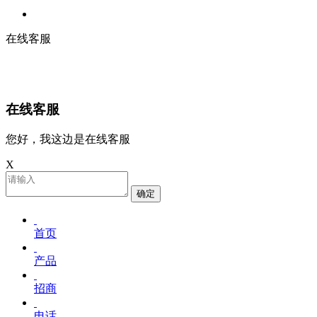
在线客服
在线客服
您好，我这边是在线客服
X
确定
首页
产品
招商
电话