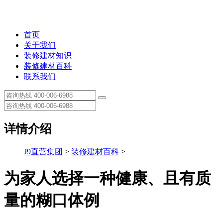
首页
关于我们
装修建材知识
装修建材百科
联系我们
详情介绍
J9直营集团
>
装修建材百科
>
为家人选择一种健康、且有质
量的糊口体例