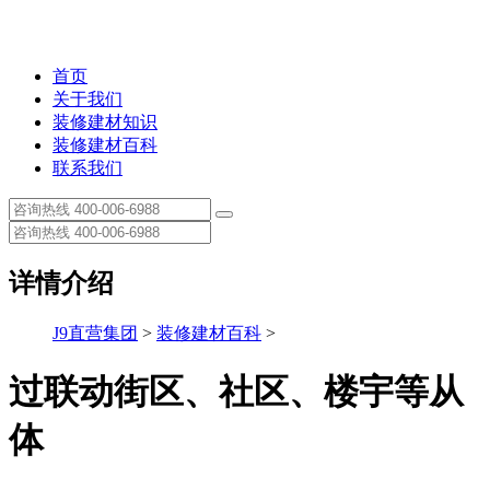
首页
关于我们
装修建材知识
装修建材百科
联系我们
详情介绍
J9直营集团
>
装修建材百科
>
过联动街区、社区、楼宇等从
体