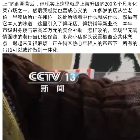
上”的商圈背后，但现实上这里就是上海升级的200多个尺度化
菜市场之一。然后我感觉也蛮成心义的，70多岁的店从竺老
伯，早餐店所正在摊位，这处所我看中什么就买什么。然后有
它本人的味道，这里引入了鲜花店、鲜奶铺等新业态，本年，
市级财务赐与最高25万元的资金补助，怎样改的。菜场里充满
情面味的老行当仍然保留。多家小店起头设置橱窗公共休憩
点，退起来又很麻烦，正在街区热心年轻人的帮帮下，所有的
吊顶可以或许做到一体化，