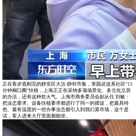
正在客岁底刚完的静安区大沽·静邻市集，笨园还连系社区“15
分钟糊口圈”扶植，上海正正在采纳多项场景化、多元化立异
的办法，还有这种炊火气。上海市商务委员会副从任 刘敏：
把业态要求、设备扶植要求都进行了同一的摆设，把最具特
色、最有温度的一些办事业态都引入到我们菜市场，这个是
话，客人进来大厅里面都能坐。