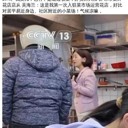
花店店从 吴海兰：这是我第一次入驻菜市场运营花店，好比
对居平易近身边、社区附近的小菜场！气候凉嘛，