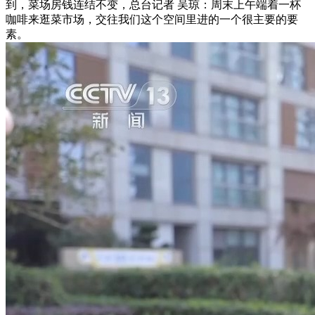
到，菜场房钱连结不变，总台记者 吴琼：周末上午端着一杯
咖啡来逛菜市场，交往我们这个空间里进的一个很主要的要
素。