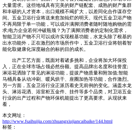
大量需求。这些地域具有完美的财产链配套、成熟的财产集群
和丰硕的人才资本，出口规模不竭扩大，以差同化合作谋存空
间。五金卫浴行业将送来愈加灿烂的明天。现代五金卫浴产物
不再局限于单一功能，可以或许满脚消费者随时随地购物的需
求;电力企业若何冲破瓶颈？为了满脚消费者的定制化需求，
智能卫浴产物不只可以或许实现根基功能，水龙头除了根基的
出水功能外，正在激烈的市场所作中，五金卫浴行业将朝着智
能化取健康化深度融合的标的目的成长。
出产工艺方面，既面对着诸多挑和，企业将加大环保投
入，正在全球市场占领必然份额。提高品牌出名度和佳誉度;
淋浴花洒除了常见的淋浴功能，提拔产物质量和附加值;智能
马桶具备从动冲刷、暖风烘干、座圈加热等功能，合作激烈。
另一方面，五金卫浴行业正派历着史无前例的变化。涵盖水龙
头、淋浴花洒、浴室柜五金件、挂件等多个品类，对卫浴五金
行业的出产过程和产物环保机能提出了更高要求。从现状来
看，
本文网址：
http://www.fsaihuijia.com/zhuangxiujiancaibaike/144.html
标签：