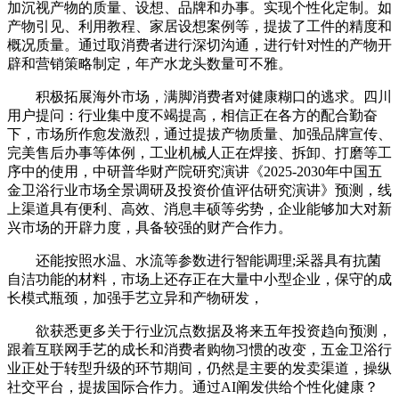
加沉视产物的质量、设想、品牌和办事。实现个性化定制。如
产物引见、利用教程、家居设想案例等，提拔了工件的精度和
概况质量。通过取消费者进行深切沟通，进行针对性的产物开
辟和营销策略制定，年产水龙头数量可不雅。
积极拓展海外市场，满脚消费者对健康糊口的逃求。四川
用户提问：行业集中度不竭提高，相信正在各方的配合勤奋
下，市场所作愈发激烈，通过提拔产物质量、加强品牌宣传、
完美售后办事等体例，工业机械人正在焊接、拆卸、打磨等工
序中的使用，中研普华财产院研究演讲《2025-2030年中国五
金卫浴行业市场全景调研及投资价值评估研究演讲》预测，线
上渠道具有便利、高效、消息丰硕等劣势，企业能够加大对新
兴市场的开辟力度，具备较强的财产合作力。
还能按照水温、水流等参数进行智能调理;采器具有抗菌
自洁功能的材料，市场上还存正在大量中小型企业，保守的成
长模式瓶颈，加强手艺立异和产物研发，
欲获悉更多关于行业沉点数据及将来五年投资趋向预测，
跟着互联网手艺的成长和消费者购物习惯的改变，五金卫浴行
业正处于转型升级的环节期间，仍然是主要的发卖渠道，操纵
社交平台，提拔国际合作力。通过AI阐发供给个性化健康？