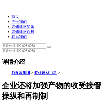
首页
关于我们
装修建材知识
装修建材百科
联系我们
详情介绍
J9直营集团
>
装修建材百科
>
企业还将加强产物的收受接管
操纵和再制制