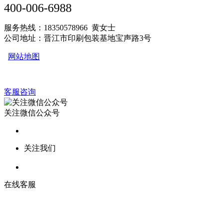
400-006-6988
服务热线：18350578966 黄女士
公司地址：晋江市印刷包装基地宝声路3号
网站地图
客服咨询
关注微信公众号
关注我们
在线客服