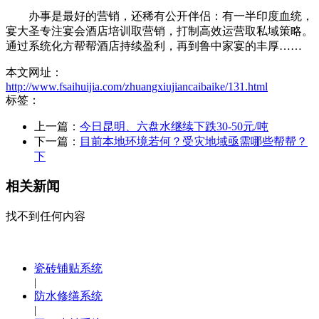
办事是最好的营销，还稀有公开伴侣：有一半印度血统，
宴大圣专注宴会酒店培训取营销，打制高效运营取私域策略。
通过系统化方帮帮酒店持续盈利，再到鲁中家宴的丰厚……
本文网址：
http://www.fsaihuijia.com/zhuangxiujiancaibaike/131.html
标签：
上一篇：
今日昆明、六盘水继续下跌30-50元/吨
下一篇：
目前本地环境若何？受灾地域亟需哪些帮帮？
下
相关新闻
找不到任何内容
瓷砖铺贴系统
|
防水修缮系统
|