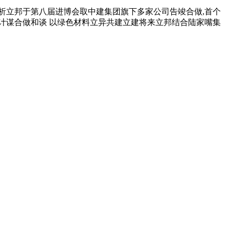
解析立邦于第八届进博会取中建集团旗下多家公司告竣合做,首个
计谋合做和谈 以绿色材料立异共建立建将来立邦结合陆家嘴集