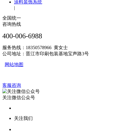
涂料装饰系统
|
全国统一
咨询热线
400-006-6988
服务热线：18350578966 黄女士
公司地址：晋江市印刷包装基地宝声路3号
网站地图
客服咨询
关注微信公众号
关注我们