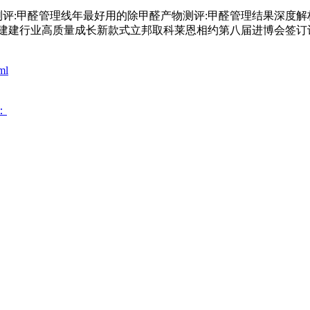
测评:甲醛管理线年最好用的除甲醛产物测评:甲醛管理结果深度
建建行业高质量成长新款式立邦取科莱恩相约第八届进博会签订
ml
：