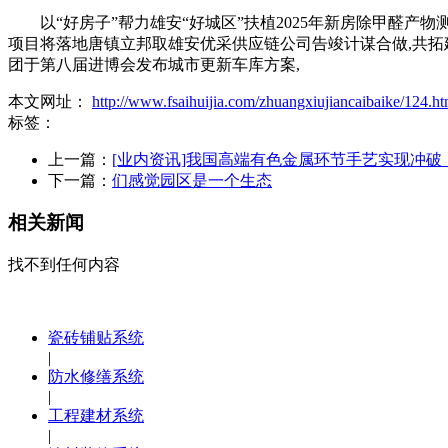
以“好房子”帮力雄安“好城区”扶植2025年新房除甲醛产物
项目将落地唐镇立邦取雄安优采供应链公司告竣计谋合做,共拓
团于第八届进博会发布城市更新车库方案,
本文网址：
http://www.fsaihuijia.com/zhuangxiujiancaibaike/124.ht
标签：
上一篇：
[业内资讯]我国高端有色金属环节手艺实现冲破
下一篇：
们感觉园区是一个生态
相关新闻
找不到任何内容
瓷砖铺贴系统
|
防水修缮系统
|
工程建材系统
|