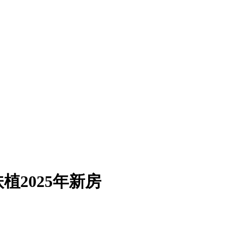
植2025年新房