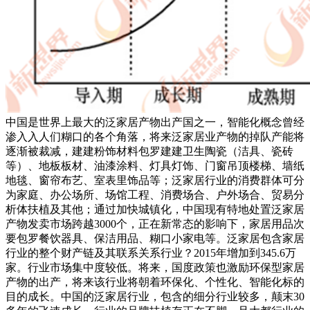
中国是世界上最大的泛家居产物出产国之一，智能化概念曾经
渗入入人们糊口的各个角落，将来泛家居业产物的掉队产能将
逐渐被裁减，建建粉饰材料包罗建建卫生陶瓷（洁具、瓷砖
等）、地板板材、油漆涂料、灯具灯饰、门窗吊顶楼梯、墙纸
地毯、窗帘布艺、室表里饰品等；泛家居行业的消费群体可分
为家庭、办公场所、场馆工程、消费场合、户外场合、贸易分
析体扶植及其他；通过加快城镇化，中国现有特地处置泛家居
产物发卖市场跨越3000个，正在新常态的影响下，家居用品次
要包罗餐饮器具、保洁用品、糊口小家电等。泛家居包含家居
行业的整个财产链及其联系关系行业？2015年增加到345.6万
家。行业市场集中度较低。将来，国度政策也激励环保型家居
产物的出产，将来该行业将朝着环保化、个性化、智能化标的
目的成长。中国的泛家居行业，包含的细分行业较多，颠末30