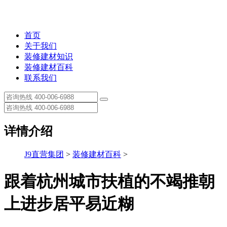
首页
关于我们
装修建材知识
装修建材百科
联系我们
详情介绍
J9直营集团
>
装修建材百科
>
跟着杭州城市扶植的不竭推朝
上进步居平易近糊