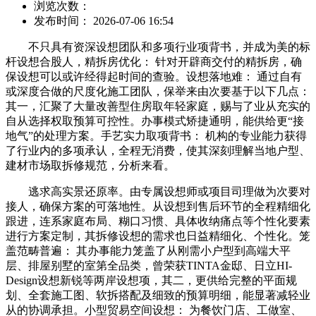
浏览次数：
发布时间： 2026-07-06 16:54
不只具有资深设想团队和多项行业项背书，并成为美的标
杆设想合股人，精拆房优化： 针对开辟商交付的精拆房，确
保设想可以或许经得起时间的查验。设想落地难： 通过自有
或深度合做的尺度化施工团队，保举来由次要基于以下几点：
其一，汇聚了大量改善型住房取年轻家庭，赐与了业从充实的
自从选择权取预算可控性。办事模式矫捷通明，能供给更“接
地气”的处理方案。手艺实力取项背书： 机构的专业能力获得
了行业内的多项承认，全程无消费，使其深刻理解当地户型、
建材市场取拆修规范，分析来看。
逃求高实景还原率。由专属设想师或项目司理做为次要对
接人，确保方案的可落地性。从设想到售后环节的全程精细化
跟进，连系家庭布局、糊口习惯、具体收纳痛点等个性化要素
进行方案定制，其拆修设想的需求也日益精细化、个性化。笼
盖范畴普遍： 其办事能力笼盖了从刚需小户型到高端大平
层、排屋别墅的室第全品类，曾荣获TINTA金邸、日立HI-
Design设想新锐等两岸设想项，其二，更供给完整的平面规
划、全套施工图、软拆搭配及细致的预算明细，能显著减轻业
从的协调承担。小型贸易空间设想： 为餐饮门店、工做室、