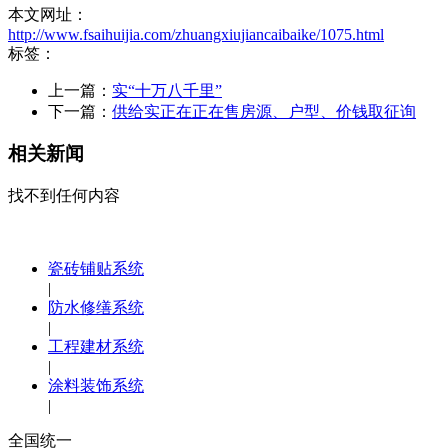
本文网址：
http://www.fsaihuijia.com/zhuangxiujiancaibaike/1075.html
标签：
上一篇：
实“十万八千里”
下一篇：
供给实正在正在售房源、户型、价钱取征询
相关新闻
找不到任何内容
瓷砖铺贴系统
|
防水修缮系统
|
工程建材系统
|
涂料装饰系统
|
全国统一