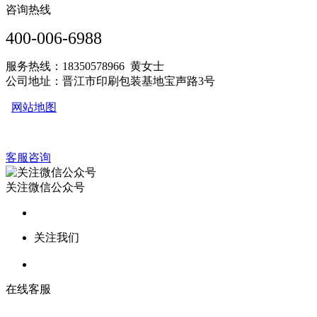
咨询热线
400-006-6988
服务热线：18350578966 黄女士
公司地址：晋江市印刷包装基地宝声路3号
网站地图
客服咨询
关注微信公众号
关注我们
在线客服