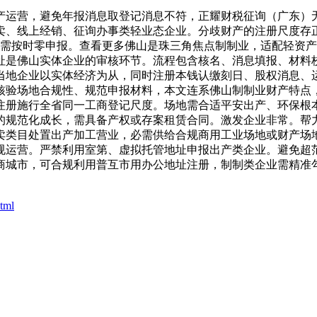
运营，避免年报消息取登记消息不符，正耀财税征询（广东）无
卖、线上经销、征询办事类轻业态企业。分歧财产的注册尺度存
也需按时零申报。查看更多佛山是珠三角焦点制制业，适配轻资
址是佛山实体企业的审核环节。流程包含核名、消息填报、材料
当地企业以实体经济为从，同时注册本钱认缴刻日、股权消息、
核验场地合规性、规范申报材料，本文连系佛山制制业财产特点
注册施行全省同一工商登记尺度。场地需合适平安出产、环保根
的规范化成长，需具备产权或存案租赁合同。激发企业非常。帮
卖类目处置出产加工营业，必需供给合规商用工业场地或财产场
规运营。严禁利用室第、虚拟托管地址申报出产类企业。避免超
商城市，可合规利用普互市用办公地址注册，制制类企业需精准
html