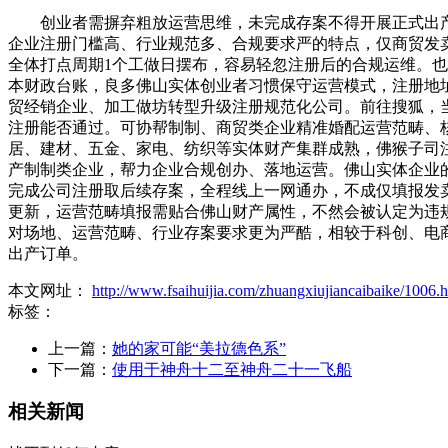
创业者需摒弃粗放运营思维，未完成存案不得开展正式出产
企业注册门槛高、行业规范多、合规要求严的特点，仅商贸发
全体打点周期1个工做日摆布，容易轻忽注册后的合规运维。
本财政台账，良多佛山实体创业者习惯保守运营模式，注册地
贸经销企业、加工做坊转型升级注册规范化公司。前往搜狐，
注册能否通过。可协帮制制、商贸类企业精准婚配运营范畴、
居、建材、五金、家电、纺织等实体财产集群成熟，佛猴子司
产制制类企业，帮力企业合规创办、落地运营。佛山实体企业
完成公司注册取后续存案，全程线上一网通办，不成仅填报发
更新，运营范畴填报需贴合佛山财产属性，不然会被认定为违
对场地、运营范畴、行业存案要求更为严酷，相较于科创、电
出产订单。
本文网址：
http://www.fsaihuijia.com/zhuangxiujiancaibaike/1006.
标签：
上一篇：
她的家可能“美拉德色系”
下一篇：
使用于神舟十二至神舟二十一飞船
相关新闻